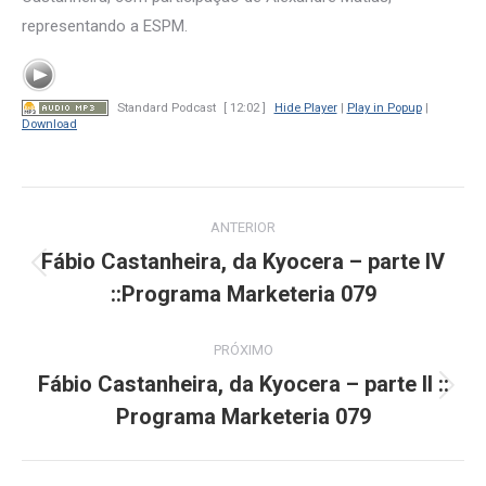
representando a ESPM.
Standard Podcast
[ 12:02 ]
Hide Player
|
Play in Popup
|
Download
Navegação
ANTERIOR
de
Fábio Castanheira, da Kyocera – parte IV
Post
::Programa Marketeria 079
post:
anterior:
PRÓXIMO
Fábio Castanheira, da Kyocera – parte II ::
Próximo
Programa Marketeria 079
post: