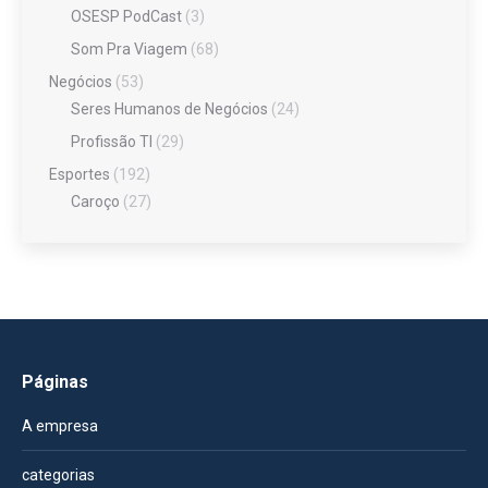
OSESP PodCast
(3)
Som Pra Viagem
(68)
Negócios
(53)
Seres Humanos de Negócios
(24)
Profissão TI
(29)
Esportes
(192)
Caroço
(27)
Páginas
A empresa
categorias