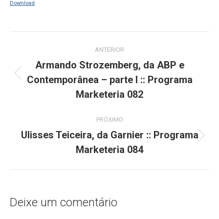
Download
Navegação
ANTERIOR
de
Armando Strozemberg, da ABP e
Contemporânea – parte I :: Programa
Post
post:
anterior:
Marketeria 082
PRÓXIMO
Ulisses Teiceira, da Garnier :: Programa
Próximo
Marketeria 084
post:
Deixe um comentário