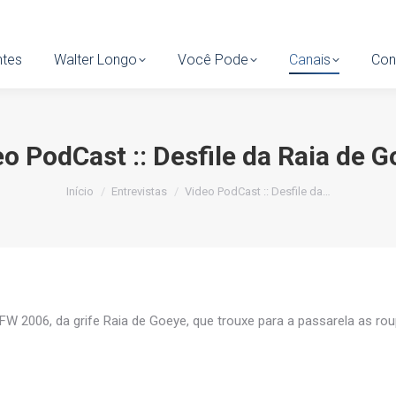
tes
ntes
Walter Longo
Walter Longo
Você Pode
Você Pode
Canais
Canais
Cont
Con
o PodCast :: Desfile da Raia de 
Você está aqui:
Início
Entrevistas
Video PodCast :: Desfile da…
FW 2006, da grife Raia de Goeye, que trouxe para a passarela as ro