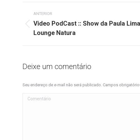
Navegação
ANTERIOR
de
Video PodCast :: Show da Paula Lima
Post
Lounge Natura
post:
anterior:
Deixe um comentário
Seu endereço de e-mail não será publicado. Campos obrigatóri
Comentário