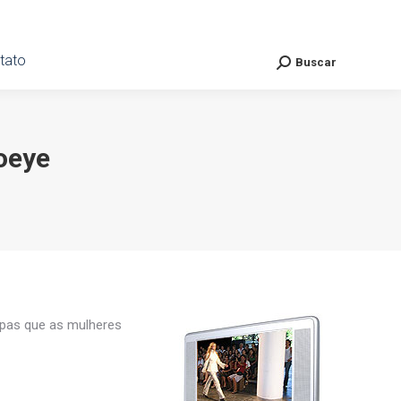
ato
tato
Buscar
Buscar
Search:
Search:
Goeye
upas que as mulheres