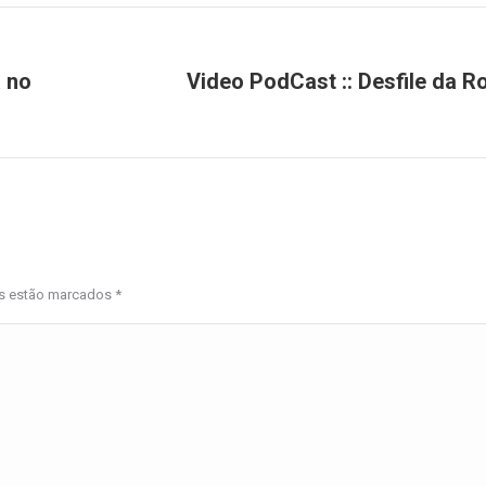
 no
Video PodCast :: Desfile da R
Próximo
post:
os estão marcados
*