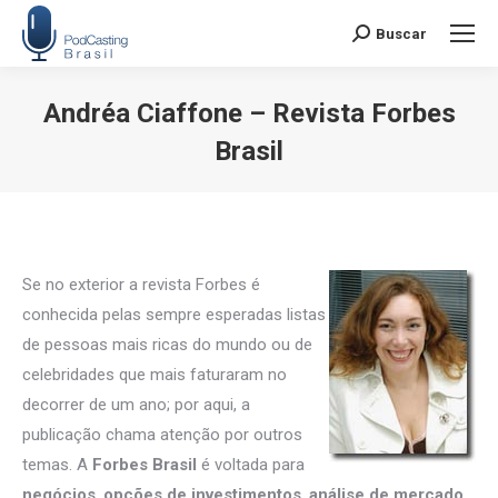
Buscar
Search:
Andréa Ciaffone – Revista Forbes
Brasil
Você está aqui:
Se no exterior a revista Forbes é
conhecida pelas sempre esperadas listas
de pessoas mais ricas do mundo ou de
celebridades que mais faturaram no
decorrer de um ano; por aqui, a
publicação chama atenção por outros
temas. A
Forbes Brasil
é voltada para
negócios
,
opções de investimentos
,
análise de mercado
,