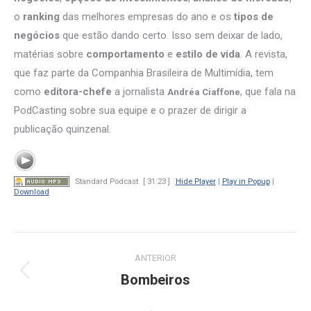
o
ranking
das melhores empresas do ano e os
tipos de
negócios
que estão dando certo. Isso sem deixar de lado,
matérias sobre
comportamento
e
estilo de vida
. A revista,
que faz parte da Companhia Brasileira de Multimídia, tem
como
editora-chefe
a jornalista
, que fala na
Andréa Ciaffone
PodCasting sobre sua equipe e o prazer de dirigir a
publicação quinzenal.
Standard Podcast
[ 31:23 ]
Hide Player
|
Play in Popup
|
Download
Navegação
ANTERIOR
de
Bombeiros
Post
anterior:
post: