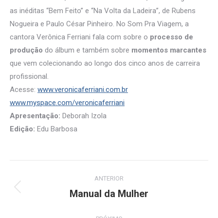
as inéditas “Bem Feito” e “Na Volta da Ladeira”, de Rubens
Nogueira e Paulo César Pinheiro. No Som Pra Viagem, a
cantora Verônica Ferriani fala com sobre o
processo de
produção
do álbum e também sobre
momentos marcantes
que vem colecionando ao longo dos cinco anos de carreira
profissional.
Acesse:
www.veronicaferriani.com.br
www.myspace.com/veronicaferriani
Apresentação:
Deborah Izola
Edição:
Edu Barbosa
Navegação
ANTERIOR
de
Manual da Mulher
Post
anterior:
post: