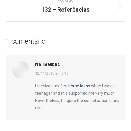
PRÓXIMO
132 – Referências
Próximo
post:
1 comentário
NellieGibbs
disse:
12/11/2010 em 6:38
I received my first
home loans
when I was a
teenager and this supported me very much.
Nevertheless, I require the consolidation loans
also.