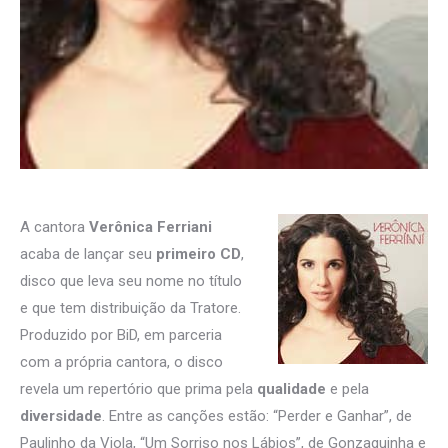
A cantora
Verônica Ferriani
acaba de lançar seu
primeiro CD
,
disco que leva seu nome no título
e que tem distribuição da Tratore.
Produzido por BiD, em parceria
com a própria cantora, o disco
revela um repertório que prima pela
qualidade
e pela
diversidade
. Entre as canções estão: “Perder e Ganhar”, de
Paulinho da Viola, “Um Sorriso nos Lábios”, de Gonzaguinha e