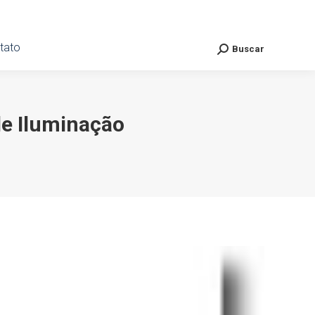
ato
tato
Buscar
Buscar
Search:
Search:
e Iluminação