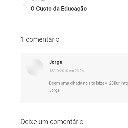
de
O Custo da Educação
Post
anterior:
post:
1 comentário
Jorge
disse:
15/10/2010 em 23:24
Deem uma olhada no site [size=120][url]htt
Jorge.
Deixe um comentário