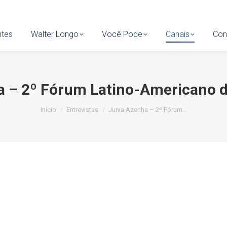
tes
ntes
Walter Longo
Walter Longo
Você Pode
Você Pode
Canais
Canais
Cont
Con
a – 2º Fórum Latino-Americano d
Você está aqui:
Início
Entrevistas
Junia Azenha – 2º Fórum…