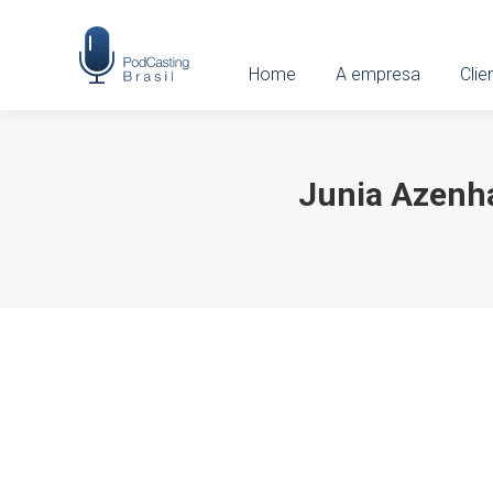
Home
Home
A empresa
A empresa
Clien
Clie
Junia Azenh