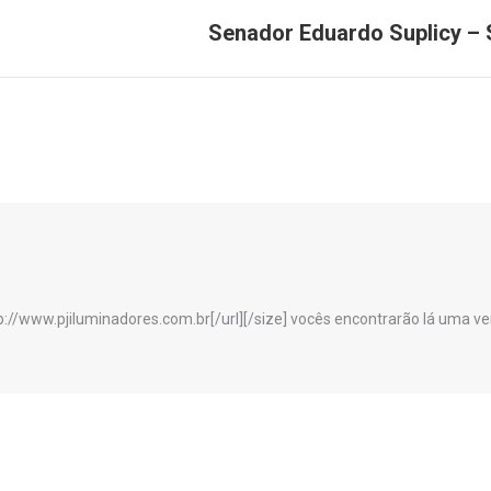
Senador Eduardo Suplicy – S
Próximo
post:
p://www.pjiluminadores.com.br[/url][/size] vocês encontrarão lá uma 