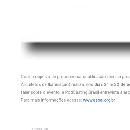
Com o objetivo de proporcionar qualificação técnica para
Arquitetos de Iluminação) realiza, nos
dias 21 e 22 de 
falar sobre o evento, a PodCasting Brasil entrevista a ar
Para mais informações acesse:
www.asbai.org.br
Navegação
ANTERIOR