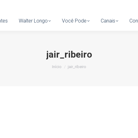
tes
ntes
Walter Longo
Walter Longo
Você Pode
Você Pode
Canais
Canais
Cont
Con
jair_ribeiro
Você está aqui:
Início
jair_ribeiro