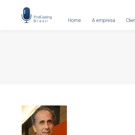
Home
Home
A empresa
A empresa
Clien
Clie