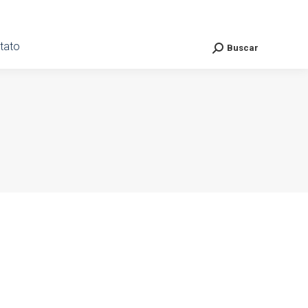
ato
tato
Buscar
Buscar
Search:
Search: