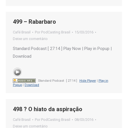
499 – Rabarbaro
Café Brasil
Por
PodCasting Brasil
15/03/2016
Deixe um comentário
Standard Podcast [ 27:14 ] Play Now | Play in Popup |
Download
Standard Podcast
[ 27:14 ]
Hide Player
|
Play in
Popup
|
Download
498 ? O hiato da aspiração
Café Brasil
Por
PodCasting Brasil
08/03/2016
Deixe um comentário