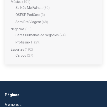
Música
(101)
Se Não Me Falha…
(30)
OSESP PodCast
(3)
Som Pra Viagem
(68)
Negócios
(53)
Seres Humanos de Negócios
(24)
Profissão TI
(29)
Esportes
(192)
Caroço
(27)
Páginas
A empresa