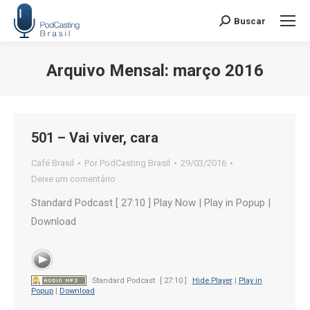
Buscar
Search:
Arquivo Mensal:
março 2016
Você está aqui:
501 – Vai viver, cara
Café Brasil
Por
PodCasting Brasil
29/03/2016
Deixe um comentário
Standard Podcast [ 27:10 ] Play Now | Play in Popup |
Download
Standard Podcast
[ 27:10 ]
Hide Player
|
Play in
Popup
|
Download