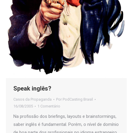
Speak inglês?
Casos da Propaganda
Por
PodCasting Brasil
16/08/2005
1 Comentário
Na profissão dos briefings, layouts e brainstormings,
saber inglês é fundamental. Porém, o nível de domínio
de boa parte dos profissionais no idioma estrangeiro