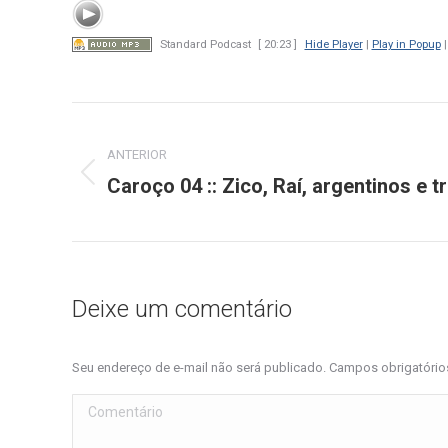
Standard Podcast
[ 20:23 ]
Hide Player
|
Play in Popup
Navegação
de
ANTERIOR
Caroço 04 :: Zico, Raí, argentinos e t
Post
post:
anterior:
Deixe um comentário
Seu endereço de e-mail não será publicado. Campos obrigatóri
Comentário