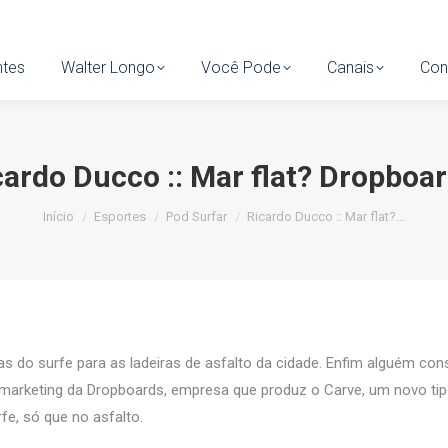
tes
ntes
Walter Longo
Walter Longo
Você Pode
Você Pode
Canais
Canais
Cont
Con
cardo Ducco :: Mar flat? Dropboar
Você está aqui:
Início
Esportes
Pod Surfar
Ricardo Ducco :: Mar flat?…
as do surfe para as ladeiras de asfalto da cidade. Enfim alguém cons
 marketing da Dropboards, empresa que produz o Carve, um novo ti
e, só que no asfalto.