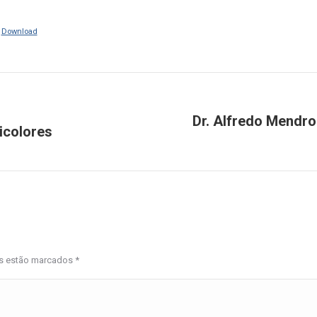
|
Download
Dr. Alfredo Mendro
ricolores
Próximo
post:
os estão marcados
*