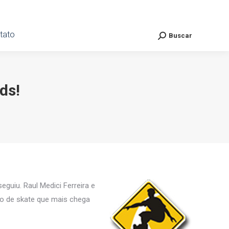
ato
tato
Buscar
Buscar
Search:
Search:
ds!
eguiu. Raul Medici Ferreira e
po de skate que mais chega