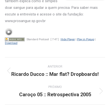
também explica como é simples
doar sangue para ajudar a quem precisa. Para saber mais
escute a entrevista e acesse o site da fundação:
www.prosangue.sp.gov.br
Standard Podcast
[ 7:47 ]
Hide Player
|
Play in Popup
|
Download
Navegação
ANTERIOR
de
Ricardo Ducco :: Mar flat? Dropboards!
Post
anterior:
post:
PRÓXIMO
Caroço 05 :: Retrospectiva 2005
Próximo
post: