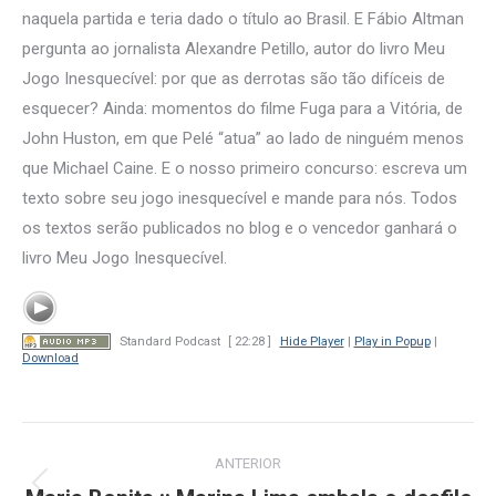
naquela partida e teria dado o título ao Brasil. E Fábio Altman
pergunta ao jornalista Alexandre Petillo, autor do livro Meu
Jogo Inesquecível: por que as derrotas são tão difíceis de
esquecer? Ainda: momentos do filme Fuga para a Vitória, de
John Huston, em que Pelé “atua” ao lado de ninguém menos
que Michael Caine. E o nosso primeiro concurso: escreva um
texto sobre seu jogo inesquecível e mande para nós. Todos
os textos serão publicados no blog e o vencedor ganhará o
livro Meu Jogo Inesquecível.
Standard Podcast
[ 22:28 ]
Hide Player
|
Play in Popup
|
Download
Navegação
ANTERIOR
de
Post