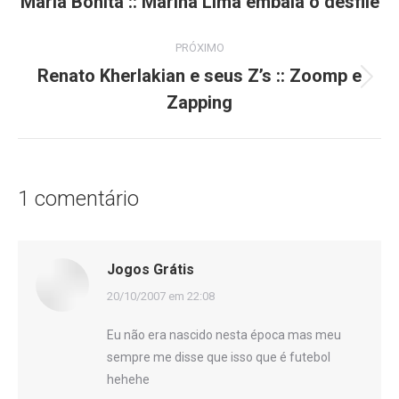
Maria Bonita :: Marina Lima embala o desfile
anterior:
post:
PRÓXIMO
Renato Kherlakian e seus Z’s :: Zoomp e
Próximo
Zapping
post:
1 comentário
Jogos Grátis
disse:
20/10/2007 em 22:08
Eu não era nascido nesta época mas meu
sempre me disse que isso que é futebol
hehehe