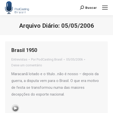
Buscar
Search:
Arquivo Diário:
05/05/2006
Você está aqui:
Brasil 1950
Entrevistas
Por
PodCasting Brasil
05/05/2006
Deixe um comentário
Maracanã lotado e o título…não é nosso – depois da
guerra, a disputa vem para o Brasil. O que era motivo
de festa se transformou numa das maiores
decepções do esporte nacional.