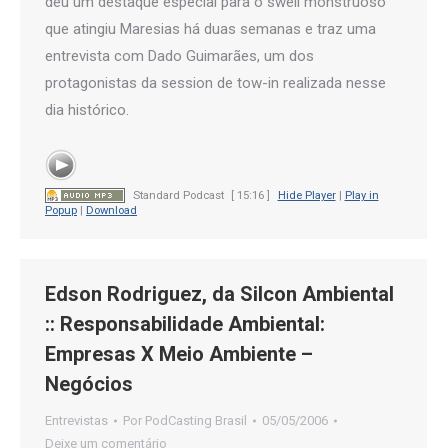
deu um destaque especial para o swell monstruoso
que atingiu Maresias há duas semanas e traz uma
entrevista com Dado Guimarães, um dos
protagonistas da session de tow-in realizada nesse
dia histórico.
Standard Podcast
[ 15:16 ]
Hide Player
|
Play in
Popup
|
Download
Edson Rodriguez, da Silcon Ambiental
:: Responsabilidade Ambiental:
Empresas X Meio Ambiente –
Negócios
Entrevistas
Por
PodCasting Brasil
05/05/2006
Deixe um comentário