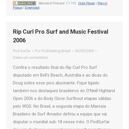
Standard Podcast
[ 1:19 ]
Hide Player
|
Play in
Popup
|
Download
Rip Curl Pro Surf and Music Festival
2006
Pod Surfar
Por
PodCasting Brasil
05/05/2006
Deixe um comentário
Confira o resultado final do Rip Curl Pro Surf
disputado em Bell’s Beach, Austrália e as dicas do
Doug sobre esse pico alucinante. Fique ligado
também nos destaques brasileiros do O’Neill Highland
Open 2006 e do Body Glove Surfbout etapas válidas
pelo WQS. No Brasil, a segunda etapa do Maresia
Brasileiro de Surf Amador definiu a equipe que vai
disputar o mundial sub-18 nesse mês. O PodSurfar