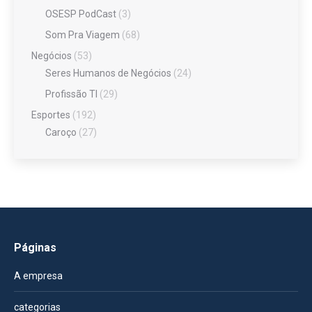
OSESP PodCast
(3)
Som Pra Viagem
(68)
Negócios
(53)
Seres Humanos de Negócios
(24)
Profissão TI
(29)
Esportes
(192)
Caroço
(27)
Páginas
A empresa
categorias