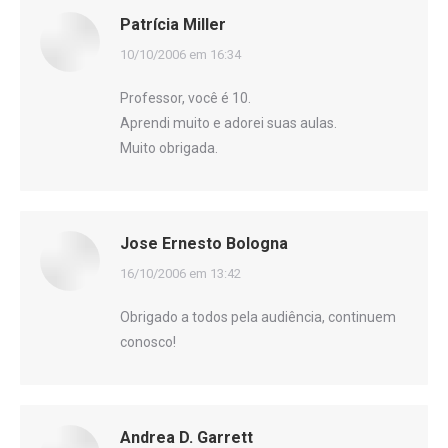
Patrícia Miller
disse:
10/10/2006 em 16:34
Professor, você é 10.
Aprendi muito e adorei suas aulas.
Muito obrigada.
Jose Ernesto Bologna
disse:
16/10/2006 em 13:42
Obrigado a todos pela audiência, continuem
conosco!
Andrea D. Garrett