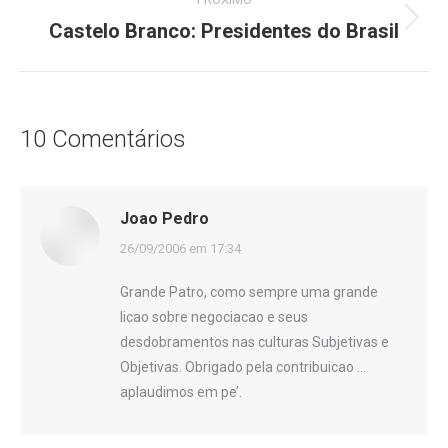
Castelo Branco: Presidentes do Brasil
Próximo
post:
10 Comentários
Joao Pedro
disse:
26/09/2006 em 17:34
Grande Patro, como sempre uma grande
licao sobre negociacao e seus
desdobramentos nas culturas Subjetivas e
Objetivas. Obrigado pela contribuicao …
aplaudimos em pe’.