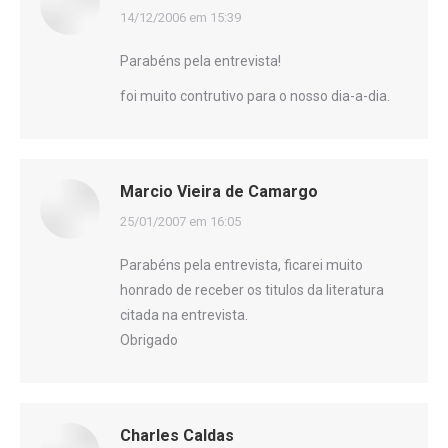
disse:
14/12/2006 em 15:39
Parabéns pela entrevista!
foi muito contrutivo para o nosso dia-a-dia.
Marcio Vieira de Camargo
disse:
25/01/2007 em 16:05
Parabéns pela entrevista, ficarei muito
honrado de receber os titulos da literatura
citada na entrevista.
Obrigado
Charles Caldas