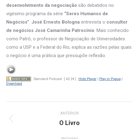
desenvolvimento da negociação
são debatidos no
vigésimo programa da série
“Seres Humanos de
Negócios”
.
José Ernesto Bologna
entrevista o
consultor
de negócios
José Camarinha Patrocínio
. Mais conhecido
como Patrô, o professor de Negociação de Universidades
como a USP e a Federal do Rio, explica as razões pelas quais
o negócio é uma prática que pressupõe reflexão.
Standard Podcast
[ 42:24 ]
Hide Player
|
Play in Popup
|
Download
Navegação
ANTERIOR
de
O Livro
Post
anterior:
post:
PRÓXIMO