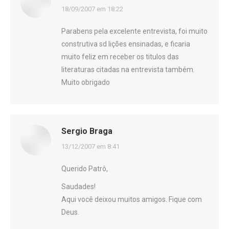
disse:
18/09/2007 em 18:22
Parabens pela excelente entrevista, foi muito
construtiva sd lições ensinadas, e ficaria
muito feliz em receber os titulos das
literaturas citadas na entrevista também.
Muito obrigado
Sergio Braga
disse:
13/12/2007 em 8:41
Querido Patrô,
Saudades!
Aqui você deixou muitos amigos. Fique com
Deus.