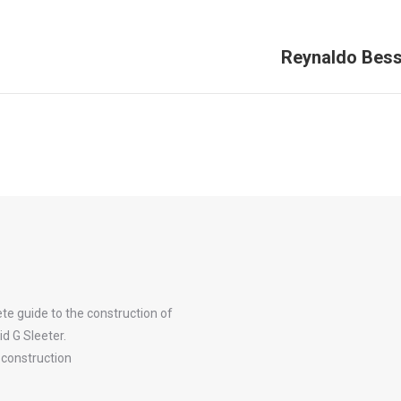
Reynaldo Bess
Próximo
post:
e guide to the construction of
d G Sleeter.
n construction