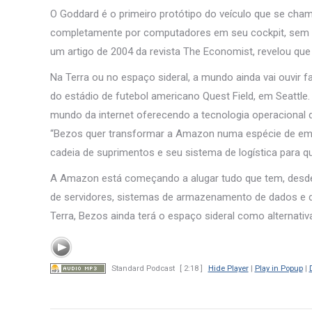
O Goddard é o primeiro protótipo do veículo que se cha
completamente por computadores em seu cockpit, sem ne
um artigo de 2004 da revista The Economist, revelou que
Na Terra ou no espaço sideral, a mundo ainda vai ouvir fa
do estádio de futebol americano Quest Field, em Seattl
mundo da internet oferecendo a tecnologia operacional 
“Bezos quer transformar a Amazon numa espécie de empre
cadeia de suprimentos e seu sistema de logística para qual
A Amazon está começando a alugar tudo que tem, desde
de servidores, sistemas de armazenamento de dados e disk
Terra, Bezos ainda terá o espaço sideral como alternativ
Standard Podcast
[ 2:18 ]
Hide Player
|
Play in Popup
|