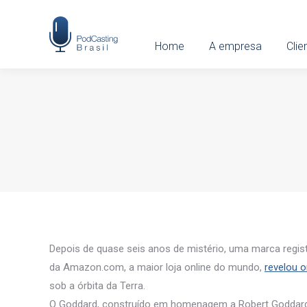
Home
Home
A empresa
A empresa
Clien
Clie
Depois de quase seis anos de mistério, uma marca regist
da Amazon.com, a maior loja online do mundo,
revelou 
sob a órbita da Terra.
O Goddard, construído em homenagem a Robert Goddard,