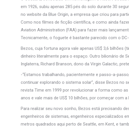
em 1926, subiu apenas 285 pés do solo durante 30 segu
no website da Blue Origin, a empresa que criou para partic
Como nos filmes de ficção científica, e como ainda faz
Aviation Administration (FAA) para fazer mais lançament
Tecnicamente, o foguete é bastante parecido com o DC-X
Bezos, cuja fortuna agora vale apenas US$ 3,6 bilhões (t
dinheiro literalmente para o espaço. Outro bilionário de
Inglaterra, Richard Branson, dono da Virgin Galactic, pr
-“Estamos trabalhando, pacientemente e passo-a-passo,
continuar explorando o sistema solar”, disse Bezos no 
revista Time em 1999 por revolucionar a forma como a
anos e vale mais de US$ 10 bilhões, por começar com a l
Para realizar seu novo sonho, Bezos está precisando d
engenheiros de sistemas, engenheiros especializados em
metros quadrados aqui perto de Seattle, em Kent, e t