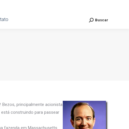
ato
tato
Buscar
Buscar
Search:
Search:
. Bezos, principalmente acionista
e está construindo para passear
sua fazenda em Massachusetts