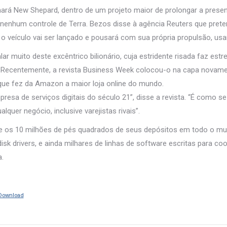
mará New Shepard, dentro de um projeto maior de prolongar a pres
nhum controle de Terra. Bezos disse à agência Reuters que prete
 o veículo vai ser lançado e pousará com sua própria propulsão, u
lar muito deste excêntrico bilionário, cuja estridente risada faz e
e. Recentemente, a revista Business Week colocou-o na capa novamen
que fez da Amazon a maior loja online do mundo.
sa de serviços digitais do século 21”, disse a revista. “É como s
quer negócio, inclusive varejistas rivais”.
 os 10 milhões de pés quadrados de seus depósitos em todo o mun
 drivers, e ainda milhares de linhas de software escritas para coord
a.
Download