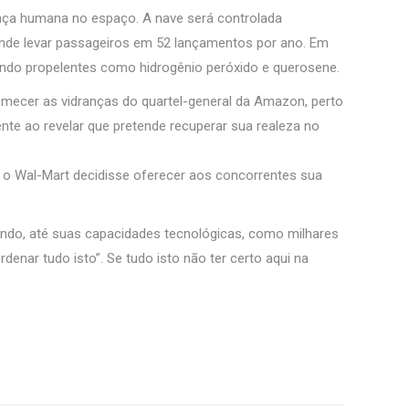
ença humana no espaço. A nave será controlada
nde levar passageiros em 52 lançamentos por ano. Em
sando propelentes como hidrogênio peróxido e querosene.
stremecer as vidranças do quartel-general da Amazon, perto
te ao revelar que pretende recuperar sua realeza no
e o Wal-Mart decidisse oferecer aos concorrentes sua
do, até suas capacidades tecnológicas, como milhares
enar tudo isto”. Se tudo isto não ter certo aqui na