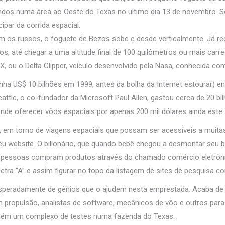
ndos numa área ao Oeste do Texas no ultimo dia 13 de novembro. S
ipar da corrida espacial.
em os russos, o foguete de Bezos sobe e desde verticalmente. Já r
os, até chegar a uma altitude final de 100 quilômetros ou mais car
, ou o Delta Clipper, veículo desenvolvido pela Nasa, conhecida c
inha US$ 10 bilhões em 1999, antes da bolha da Internet estourar) e
 Seattle, o co-fundador da Microsoft Paul Allen, gastou cerca de 20 
etende oferecer vôos espaciais por apenas 200 mil dólares ainda este
 em torno de viagens espaciais que possam ser acessíveis a muit
seu website. O bilionário, que quando bebê chegou a desmontar se
s pessoas compram produtos através do chamado comércio eletrôn
etra “A” e assim figurar no topo da listagem de sites de pesquisa 
esperadamente de gênios que o ajudem nesta emprestada. Acaba de
 propulsão, analistas de software, mecânicos de vôo e outros para
ambém um complexo de testes numa fazenda do Texas.