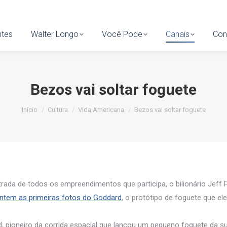
tes
ntes
Walter Longo
Walter Longo
Você Pode
Você Pode
Canais
Canais
Cont
Con
Bezos vai soltar foguete
Você está aqui:
Início
Cultura
Vida Americana
Bezos vai soltar foguete
rada de todos os empreendimentos que participa, o bilionário Jeff P
ontem as primeiras fotos do Goddard
, o protótipo de foguete que el
 pioneiro da corrida espacial que lançou um pequeno foguete da 