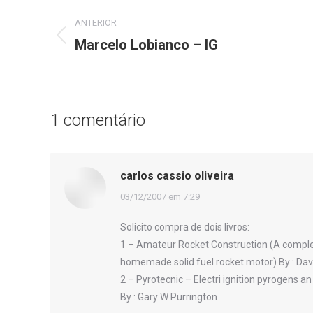
Navegação
ANTERIOR
de
Marcelo Lobianco – IG
Post
anterior:
post:
1 comentário
carlos cassio oliveira
disse:
03/12/2007 em 7:29
Solicito compra de dois livros:
1 – Amateur Rocket Construction (A complet
homemade solid fuel rocket motor) By : Davi
2 – Pyrotecnic – Electri ignition pyrogens a
By : Gary W Purrington