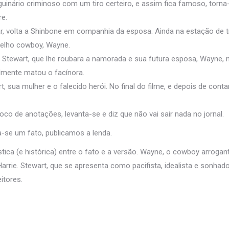
uinário criminoso com um tiro certeiro, e assim fica famoso, torn
re.
tar, volta a Shinbone em companhia da esposa. Ainda na estação de t
velho cowboy, Wayne.
e Stewart, que lhe roubara a namorada e sua futura esposa, Wayne,
almente matou o facínora.
sua mulher e o falecido herói. No final do filme, e depois de contar
co de anotações, levanta-se e diz que não vai sair nada no jornal.
a-se um fato, publicamos a lenda.
ística (e histórica) entre o fato e a versão. Wayne, o cowboy arrogan
arrie. Stewart, que se apresenta como pacifista, idealista e sonhad
itores.