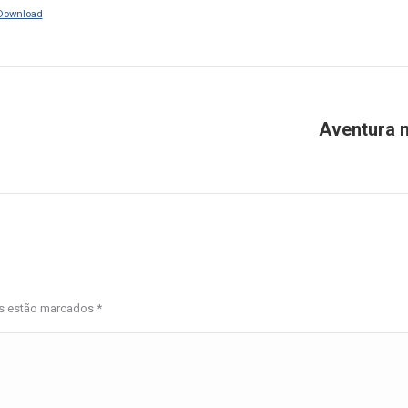
Download
Aventura n
Próximo
post:
os estão marcados
*