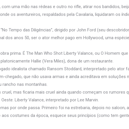
m uma mão nas rédeas e outro no rifle, atirar nos bandidos, beija
onde os aventureiros, respaldados pela Cavalaria, liquidaram os ín
 “No Tempo das Diligências”, dirigido por John Ford (seu descobridor
inal dos anos 50, ser o ator melhor pago em Hollywood, uma espéci
 obra prima. É The Man Who Shot Liberty Valance, ou O Homem que M
latonicamente Hallie (Vera Miles), dona de um restaurante.
ogado idealista chamado Ransom Stoddard, interpretado pelo ator f
ém-chegado, que não usava armas e ainda acreditava em soluções neg
eu rancho nas montanhas.
es cruel, mas ficaria mais cruel ainda quando começam os rumores 
Oeste: Liberty Valance, interpretado por Lee Marvin.
as por onde passa. Primeiro foi na estrebaria, depois no saloon, at
nde aos costumes da época, esquece seus princípios (como tem gent