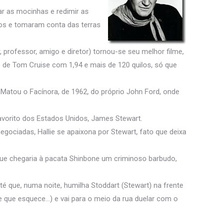
r as mocinhas e redimir as
dios e tomaram conta das terras
, professor, amigo e diretor) tornou-se seu melhor filme,
e de Tom Cruise com 1,94 e mais de 120 quilos, só que
atou o Facínora, de 1962, do próprio John Ford, onde
avorito dos Estados Unidos, James Stewart.
ociadas, Hallie se apaixona por Stewart, fato que deixa
que chegaria à pacata Shinbone um criminoso barbudo,
é que, numa noite, humilha Stoddart (Stewart) na frente
e que esquece…) e vai para o meio da rua duelar com o