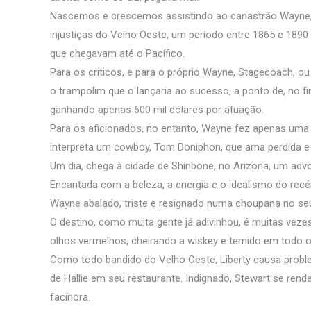
Nascemos e crescemos assistindo ao canastrão Wayne, co
injustiças do Velho Oeste, um período entre 1865 e 1890 
que chegavam até o Pacífico.
Para os críticos, e para o próprio Wayne, Stagecoach, ou
o trampolim que o lançaria ao sucesso, a ponto de, no f
ganhando apenas 600 mil dólares por atuação.
Para os aficionados, no entanto, Wayne fez apenas uma
interpreta um cowboy, Tom Doniphon, que ama perdida e p
Um dia, chega à cidade de Shinbone, no Arizona, um adv
Encantada com a beleza, a energia e o idealismo do rec
Wayne abalado, triste e resignado numa choupana no s
O destino, como muita gente já adivinhou, é muitas vez
olhos vermelhos, cheirando a wiskey e temido em todo o 
Como todo bandido do Velho Oeste, Liberty causa problem
de Hallie em seu restaurante. Indignado, Stewart se re
facínora.