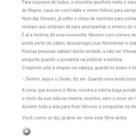
Para surpresa de todos, o mocinho pacifista mata o sang
de Wayne, casa-se com Hallie e vivem felizes para semp
Num dia, Stewart, já velho e cheio de histórias para con
revelam que estavam ali para acompanhar o enterro do 
É aí a história dá uma reviravolta. Mesmo com ciúmes d
poste perto do sallon, descarregou sua Winchester e re
Poucas pessoas sabiam desta verdade, a não ser Stewart, 
pergunta quando o jornalista vai publicar a história.
O repórter põe o chapéu na cabeça, guarda no bolso o blo
– Senhor, aqui é o Oeste, diz ele. Quando uma lenda torn
A cena, que encerra o filme, mostra a eterna briga jornal
o resto da sua vida na miséria, sozinho, sem o amor de H
durante toda a vida para ficar famoso e conquistar os ele
Você, como se diz, já deve ter visto este filme antes.