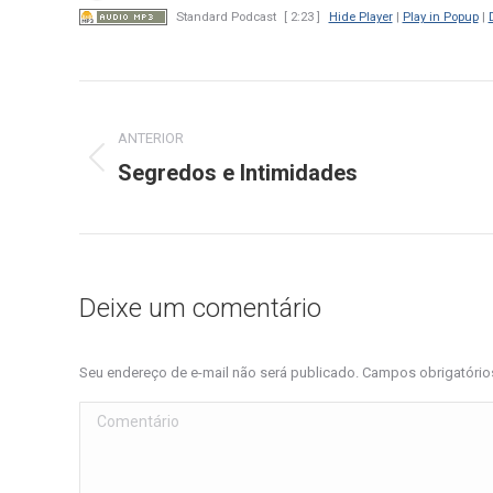
Standard Podcast
[ 2:23 ]
Hide Player
|
Play in Popup
|
Navegação
de
ANTERIOR
Segredos e Intimidades
Post
post:
anterior:
Deixe um comentário
Seu endereço de e-mail não será publicado. Campos obrigatóri
Comentário