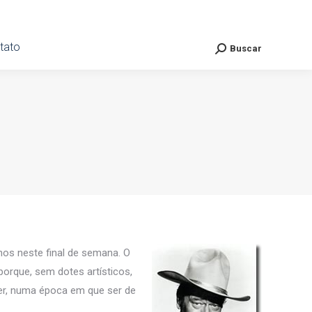
ato
tato
Buscar
Buscar
Search:
Search:
nos neste final de semana. O
orque, sem dotes artísticos,
er, numa época em que ser de