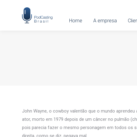
Home
Home
A empresa
A empresa
Clien
Clie
John Wayne, o cowboy valentão que o mundo aprendeu a r
ator, morto em 1979 depois de um câncer no pulmão (che
pois parecia fazer o mesmo personagem em todos os se
direita, como se diz, pegava mal.