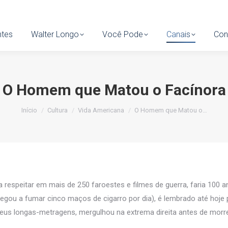
tes
ntes
Walter Longo
Walter Longo
Você Pode
Você Pode
Canais
Canais
Cont
Con
O Homem que Matou o Facínora
Você está aqui:
Início
Cultura
Vida Americana
O Homem que Matou o…
espeitar em mais de 250 faroestes e filmes de guerra, faria 100 a
gou a fumar cinco maços de cigarro por dia), é lembrado até hoje p
us longas-metragens, mergulhou na extrema direita antes de morr