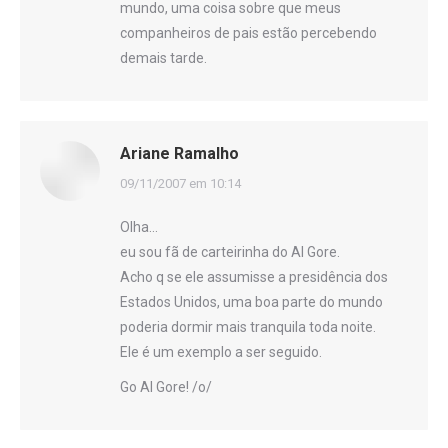
mundo, uma coisa sobre que meus
companheiros de pais estão percebendo
demais tarde.
Ariane Ramalho
disse:
09/11/2007 em 10:14
Olha…
eu sou fã de carteirinha do Al Gore.
Acho q se ele assumisse a presidência dos
Estados Unidos, uma boa parte do mundo
poderia dormir mais tranquila toda noite.
Ele é um exemplo a ser seguido.
Go Al Gore! /o/