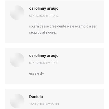
carolinny araujo
disse:
03/12/2007 em 19:12
sou fã desse presidente ele e exemplo a ser
seguido al a gore….
carolinny araujo
disse:
03/12/2007 em 19:13
esse e d+
Daniela
disse:
15/03/2008 em 22:38