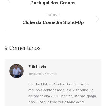
de
Portugal dos Cravos
Post
anterior:
post:
PRÓXIMO
Clube da Comédia Stand-Up
Próximo
post:
9 Comentários
Erik Levin
disse:
10/07/2007 em 22:13
Sou dos EUA, e o Senhor Gore tem sido o
meu presidente desde que o Bush roubou a
eleição do ano 2000. Contudo, isto não apaga
o prejuízo que Bush fez a todos deste