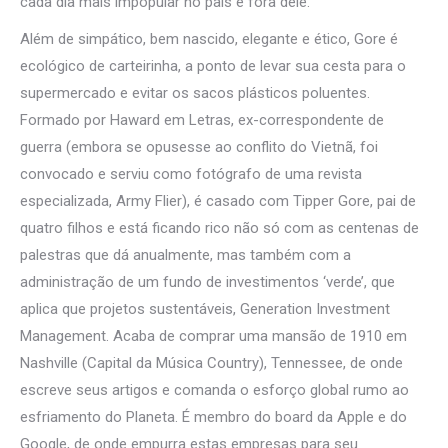
cada dia mais impopular no país e fora dele.
Além de simpático, bem nascido, elegante e ético, Gore é
ecológico de carteirinha, a ponto de levar sua cesta para o
supermercado e evitar os sacos plásticos poluentes.
Formado por Haward em Letras, ex-correspondente de
guerra (embora se opusesse ao conflito do Vietnã, foi
convocado e serviu como fotógrafo de uma revista
especializada, Army Flier), é casado com Tipper Gore, pai de
quatro filhos e está ficando rico não só com as centenas de
palestras que dá anualmente, mas também com a
administração de um fundo de investimentos ‘verde’, que
aplica que projetos sustentáveis, Generation Investment
Management. Acaba de comprar uma mansão de 1910 em
Nashville (Capital da Música Country), Tennessee, de onde
escreve seus artigos e comanda o esforço global rumo ao
esfriamento do Planeta. É membro do board da Apple e do
Google, de onde empurra estas empresas para seu