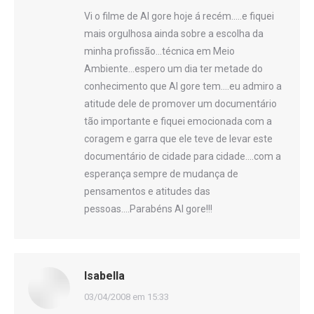
Vi o filme de Al gore hoje á recém…..e fiquei
mais orgulhosa ainda sobre a escolha da
minha profissão…técnica em Meio
Ambiente…espero um dia ter metade do
conhecimento que Al gore tem….eu admiro a
atitude dele de promover um documentário
tão importante e fiquei emocionada com a
coragem e garra que ele teve de levar este
documentário de cidade para cidade….com a
esperança sempre de mudança de
pensamentos e atitudes das
pessoas….Parabéns Al gore!!!
Isabella
disse:
03/04/2008 em 15:33