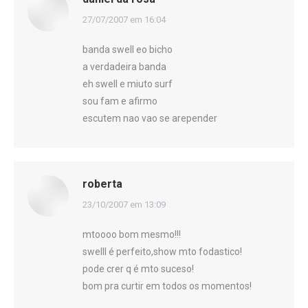
disse:
27/07/2007 em 16:04
banda swell eo bicho
a verdadeira banda
eh swell e miuto surf
sou fam e afirmo
escutem nao vao se arepender
roberta
disse:
23/10/2007 em 13:09
mtoooo bom mesmo!!!
swelll é perfeito,show mto fodastico!
pode crer q é mto suceso!
bom pra curtir em todos os momentos!