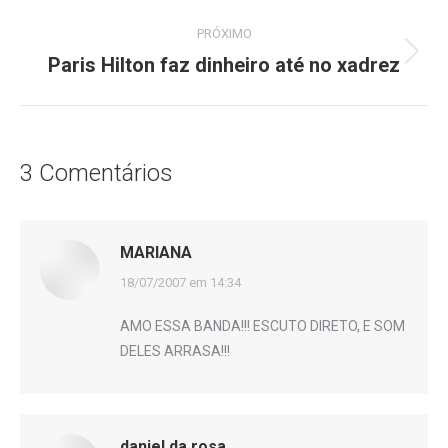
anterior:
post:
PRÓXIMO
Paris Hilton faz dinheiro até no xadrez
Próximo
post:
3 Comentários
MARIANA
disse:
18/07/2007 em 14:34
AMO ESSA BANDA!!! ESCUTO DIRETO, E SOM
DELES ARRASA!!!
daniel da rosa