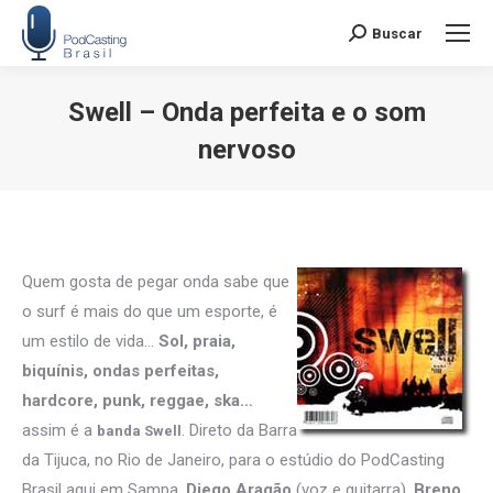
Buscar
Search:
Swell – Onda perfeita e o som
nervoso
Você está aqui:
Quem gosta de pegar onda sabe que
o surf é mais do que um esporte, é
um estilo de vida…
Sol, praia,
biquínis, ondas perfeitas,
hardcore, punk, reggae, ska…
assim é a
. Direto da Barra
banda Swell
da Tijuca, no Rio de Janeiro, para o estúdio do PodCasting
Brasil aqui em Sampa,
Diego Aragão
(voz e guitarra),
Breno