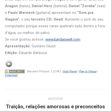
Aragon
(baixo),
Daniel Herz
(bateria),
Daniel “Zoreba”
(sax)
e
Paulo Werneck
(guitarra) apresentam no
“Som pra
Viagem”
, o seu
terceiro CD:
Swell
. Aumente o som do seu
computador porque esses caras quebram tudo dentro e fora
d’água, ou melhor, do palco.
Se você gostou acesse:
www.bandaswell.com
Apresentação:
Gustavo Giusti
Edição:
Eduardo Barbosa
Standard Podcast
[ 22:08 ]
Hide Player
|
Play in Popup
|
Download
Navegação
ANTERIOR
de
Traição, relações amorosas e preconceitos
Post