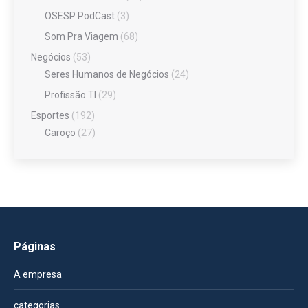
OSESP PodCast
(3)
Som Pra Viagem
(68)
Negócios
(53)
Seres Humanos de Negócios
(24)
Profissão TI
(29)
Esportes
(192)
Caroço
(27)
Páginas
A empresa
categorias