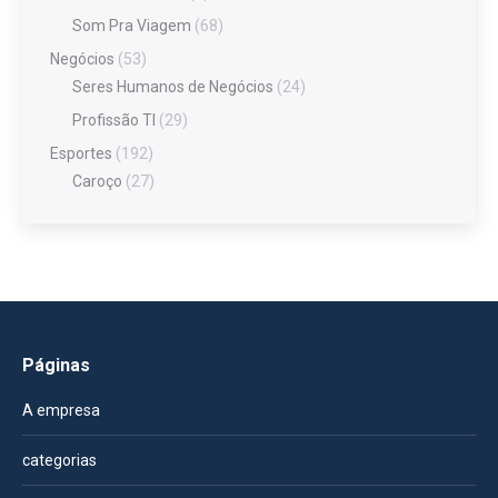
Som Pra Viagem
(68)
Negócios
(53)
Seres Humanos de Negócios
(24)
Profissão TI
(29)
Esportes
(192)
Caroço
(27)
Páginas
A empresa
categorias