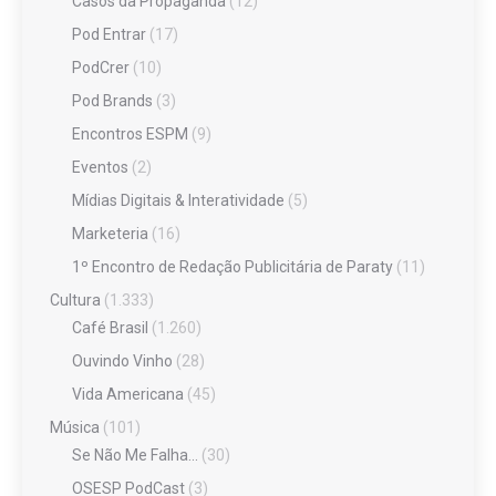
Casos da Propaganda
(12)
Pod Entrar
(17)
PodCrer
(10)
Pod Brands
(3)
Encontros ESPM
(9)
Eventos
(2)
Mídias Digitais & Interatividade
(5)
Marketeria
(16)
1º Encontro de Redação Publicitária de Paraty
(11)
Cultura
(1.333)
Café Brasil
(1.260)
Ouvindo Vinho
(28)
Vida Americana
(45)
Música
(101)
Se Não Me Falha…
(30)
OSESP PodCast
(3)