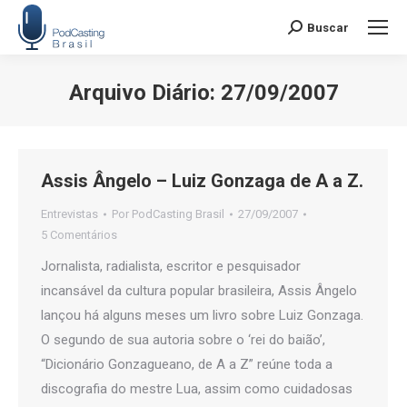
Buscar
Search:
Arquivo Diário:
27/09/2007
Você está aqui:
Assis Ângelo – Luiz Gonzaga de A a Z.
Entrevistas
Por
PodCasting Brasil
27/09/2007
5 Comentários
Jornalista, radialista, escritor e pesquisador
incansável da cultura popular brasileira, Assis Ângelo
lançou há alguns meses um livro sobre Luiz Gonzaga.
O segundo de sua autoria sobre o ‘rei do baião’,
“Dicionário Gonzagueano, de A a Z” reúne toda a
discografia do mestre Lua, assim como cuidadosas