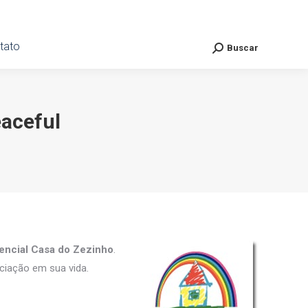
ato
tato
Buscar
Buscar
Search:
Search:
eaceful
encial Casa do Zezinho
.
ociação em sua vida.