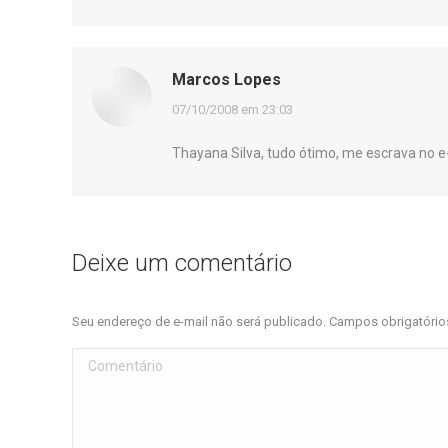
Marcos Lopes
disse:
07/10/2008 em 23:03
Thayana Silva, tudo ótimo, me escrava no e
Deixe um comentário
Seu endereço de e-mail não será publicado. Campos obrigatóri
Comentário