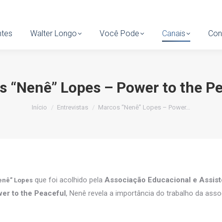
tes
ntes
Walter Longo
Walter Longo
Você Pode
Você Pode
Canais
Canais
Cont
Con
 “Nenê” Lopes – Power to the P
Você está aqui:
Início
Entrevistas
Marcos “Nenê” Lopes – Power…
que foi acolhido pela
Associação Educacional e Assist
enê” Lopes
wer to the Peaceful
, Nenê revela a importância do trabalho da ass