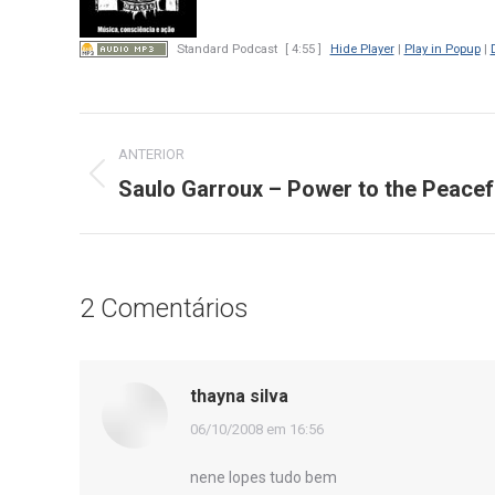
Standard Podcast
[ 4:55 ]
Hide Player
|
Play in Popup
|
Navegação
ANTERIOR
de
Saulo Garroux – Power to the Peacef
Post
anterior:
post:
2 Comentários
thayna silva
disse:
06/10/2008 em 16:56
nene lopes tudo bem