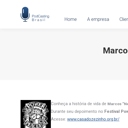
Home
Home
A empresa
A empresa
Clien
Clie
Marcos
Conheça a história de vida de
Marcos “N
Durante seu depoimento no
Festival Po
Acesse:
www.casadozezinho.org.br/