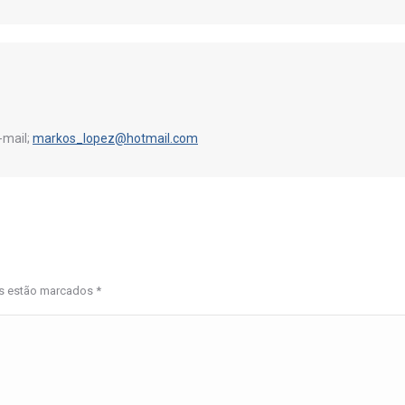
-mail;
markos_lopez@hotmail.com
os estão marcados
*