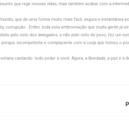
assunto que rege nossas vidas, mas também acabar com a intermedi
o mundo, que de uma forma muito mais fácil, segura e instantânea p
by, corrupção… Enfim, toda esta embromação que muita gente já e
eito pelo voto dos delegados, e não pelo voto do povo, fez um e
to porque, incompetente e complacente com a corja que tomou o pod
estaria cantando: todo poder a você. Agora, a liberdade, a paz e a 
P
Próximo
post: