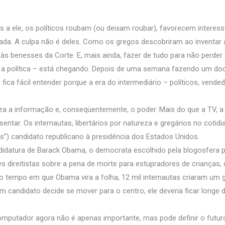
os a ele, os políticos roubam (ou deixam roubar), favorecem inter
a. A culpa não é deles. Como os gregos descobriram ao inventar a
s benesses da Corte. E, mais ainda, fazer de tudo para não perder 
var a política – está chegando. Depois de uma semana fazendo um doc
 fica fácil entender porque a era do intermediário – políticos, vend
 a informação e, conseqüentemente, o poder. Mais do que a TV, a I
ntar. Os internautas, libertários por natureza e gregários no cotid
s”) candidato republicano à presidência dos Estados Unidos.
didatura de Barack Obama, o democrata escolhido pela blogosfera p
s direitistas sobre a pena de morte para estupradores de crianças, o
empo em que Obama vira a folha, 12 mil internautas criaram um gru
candidato decide se mover para o centro, ele deveria ficar longe de
computador agora não é apenas importante, mas pode definir o futuro 