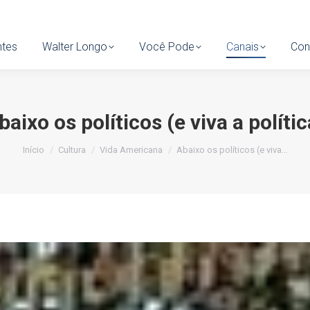
tes
ntes
Walter Longo
Walter Longo
Você Pode
Você Pode
Canais
Canais
Cont
Con
baixo os políticos (e viva a polític
Você está aqui:
Início
Cultura
Vida Americana
Abaixo os políticos (e viva…