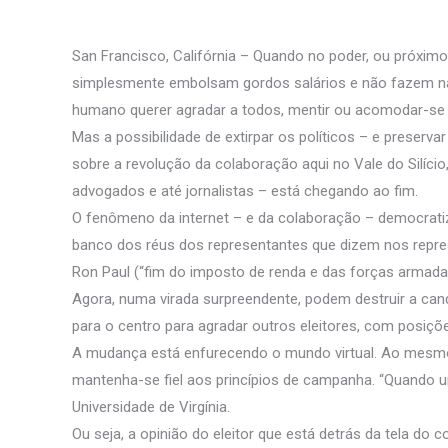
San Francisco, Califórnia – Quando no poder, ou próxim
simplesmente embolsam gordos salários e não fazem nad
humano querer agradar a todos, mentir ou acomodar-se à
Mas a possibilidade de extirpar os políticos – e preser
sobre a revolução da colaboração aqui no Vale do Silício,
advogados e até jornalistas – está chegando ao fim.
O fenômeno da internet – e da colaboração – democratiza
banco dos réus dos representantes que dizem nos represe
Ron Paul (“fim do imposto de renda e das forças armada
Agora, numa virada surpreendente, podem destruir a can
para o centro para agradar outros eleitores, com posiçõe
A mudança está enfurecendo o mundo virtual. Ao mesmo t
mantenha-se fiel aos princípios de campanha. “Quando um 
Universidade de Virgínia.
Ou seja, a opinião do eleitor que está detrás da tela do 