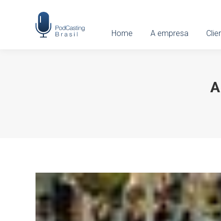
Home
Home
A empresa
A empresa
Clien
Clie
A