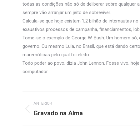
todas as condições não só de deliberar sobre qualquer 
sempre vão arranjar um jeito de sobreviver.
Calcula-se que hoje existam 1,2 bilhão de internautas n
exaustivos processos de campanha, financiamentos, lob
Tome-se o exemplo de George W. Bush. Um homem só, el
governo. Ou mesmo Lula, no Brasil, que está dando cer
maremóticas pelo qual foi eleito.
Todo poder ao povo, dizia John Lennon. Fosse vivo, hoje 
computador.
Navegação
ANTERIOR
de
Gravado na Alma
Post
anterior:
post: