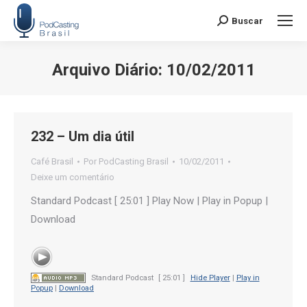
Buscar
Search:
Arquivo Diário:
10/02/2011
Você está aqui:
232 – Um dia útil
Café Brasil
Por
PodCasting Brasil
10/02/2011
Deixe um comentário
Standard Podcast [ 25:01 ] Play Now | Play in Popup |
Download
Standard Podcast
[ 25:01 ]
Hide Player
|
Play in
Popup
|
Download