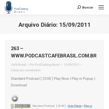
Buscar
Search:
Arquivo Diário:
15/09/2011
Você está aqui:
263 –
WWW.PODCASTCAFEBRASIL.COM.BR
Café Brasil
Por
PodCasting Brasil
15/09/2011
Deixe um comentário
Standard Podcast [ 25:00 ] Play Now | Play in Popup |
Download
Standard Podcast
[ 25:00 ]
Hide Player
|
Play in