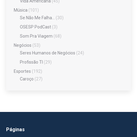
Vida Americana
(45)
Música
(101)
Se Não Me Falha…
(30)
OSESP PodCast
(3)
Som Pra Viagem
(68)
Negócios
(53)
Seres Humanos de Negócios
(24)
Profissão TI
(29)
Esportes
(192)
Caroço
(27)
Páginas