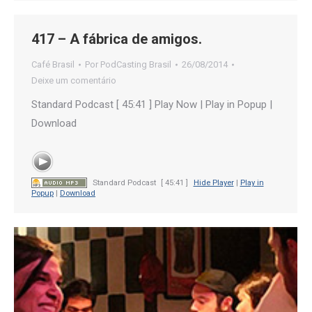
417 – A fábrica de amigos.
Café Brasil
Por
PodCasting Brasil
26/08/2014
Deixe um comentário
Standard Podcast [ 45:41 ] Play Now | Play in Popup |
Download
Standard Podcast
[ 45:41 ]
Hide Player
|
Play in
Popup
|
Download