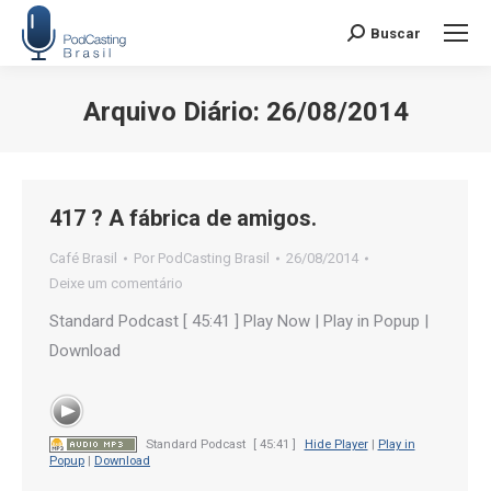
Buscar
Search:
Arquivo Diário:
26/08/2014
Você está aqui:
417 ? A fábrica de amigos.
Café Brasil
Por
PodCasting Brasil
26/08/2014
Deixe um comentário
Standard Podcast [ 45:41 ] Play Now | Play in Popup |
Download
Standard Podcast
[ 45:41 ]
Hide Player
|
Play in
Popup
|
Download