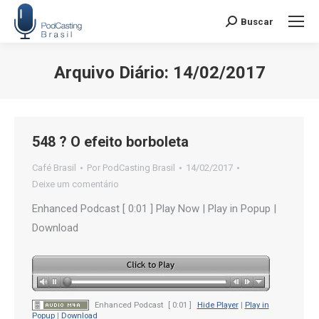
Buscar
Search:
Arquivo Diário:
14/02/2017
Você está aqui:
548 ? O efeito borboleta
Café Brasil
Por
PodCasting Brasil
14/02/2017
Deixe um comentário
Enhanced Podcast [ 0:01 ] Play Now | Play in Popup |
Download
Enhanced Podcast
[ 0:01 ]
Hide Player
|
Play in
Popup
|
Download