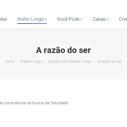
tes
ntes
Walter Longo
Walter Longo
Você Pode
Você Pode
Canais
Canais
Cont
Con
A razão do ser
Você está aqui:
Início
Walter Longo
Opinião com Walter Longo
A razão do ser
da consciência na busca da felicidade.