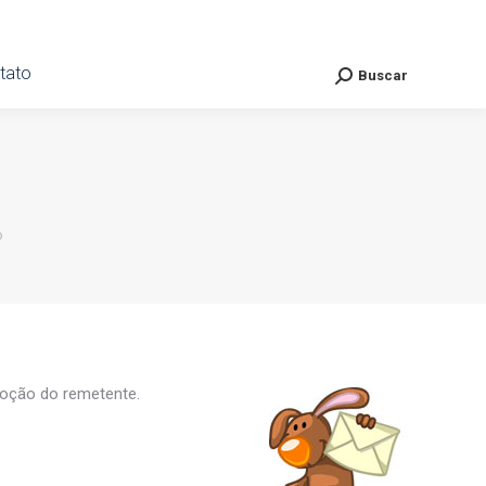
ato
tato
Buscar
Buscar
Search:
Search:
o
noção do remetente.