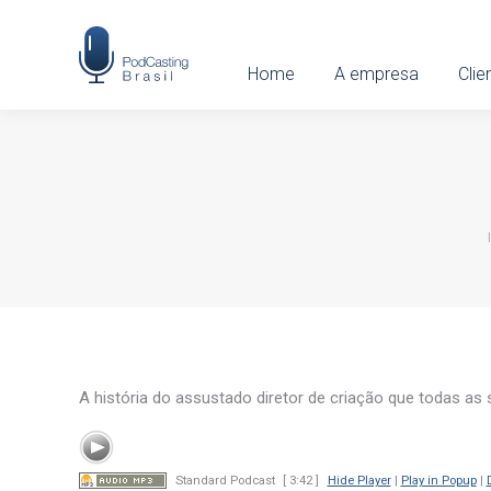
Home
Home
A empresa
A empresa
Clien
Clie
A história do assustado diretor de criação que todas as
Standard Podcast
[ 3:42 ]
Hide Player
|
Play in Popup
|