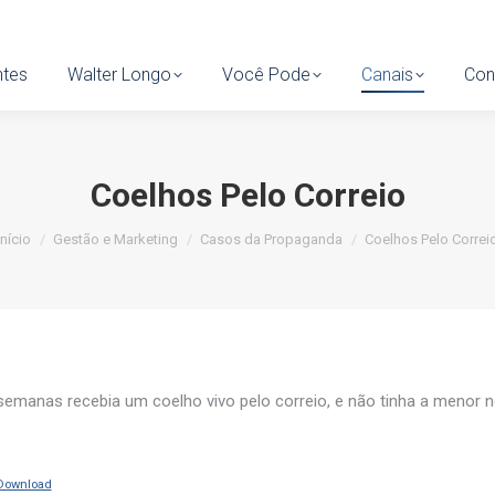
tes
ntes
Walter Longo
Walter Longo
Você Pode
Você Pode
Canais
Canais
Cont
Con
Coelhos Pelo Correio
Você está aqui:
Início
Gestão e Marketing
Casos da Propaganda
Coelhos Pelo Correi
 semanas recebia um coelho vivo pelo correio, e não tinha a menor 
Download