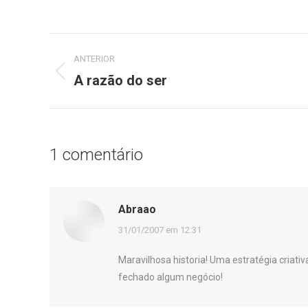
Navegação
ANTERIOR
de
A razão do ser
Post
anterior:
post:
1 comentário
Abraao
disse:
31/01/2007 em 12:31
Maravilhosa historia! Uma estratégia criat
fechado algum negócio!