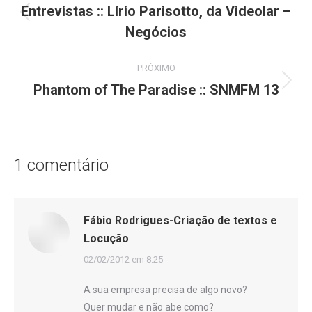
de
Entrevistas :: Lírio Parisotto, da Videolar –
Post
Negócios
post:
anterior:
PRÓXIMO
Phantom of The Paradise :: SNMFM 13
Próximo
post:
1 comentário
Fábio Rodrigues-Criação de textos e
Locução
disse:
02/02/2012 em 8:25
A sua empresa precisa de algo novo?
Quer mudar e não abe como?