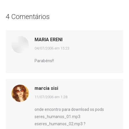
4 Comentários
MARIA ERENI
disse:
04/07/2006 em 15:23
Parabéns!!
marcia sisi
disse:
11/07/2006 em 1:28
onde encontro para download os pods
seres_humanos_01.mp3
eseres_humanos_02.mp3 ?