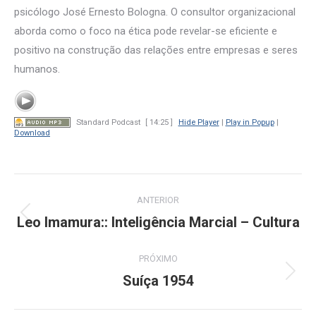
psicólogo José Ernesto Bologna. O consultor organizacional
aborda como o foco na ética pode revelar-se eficiente e
positivo na construção das relações entre empresas e seres
humanos.
Standard Podcast
[ 14:25 ]
Hide Player
|
Play in Popup
|
Download
Navegação
ANTERIOR
de
Leo Imamura:: Inteligência Marcial – Cultura
Post
anterior:
post:
PRÓXIMO
Suíça 1954
Próximo
post: