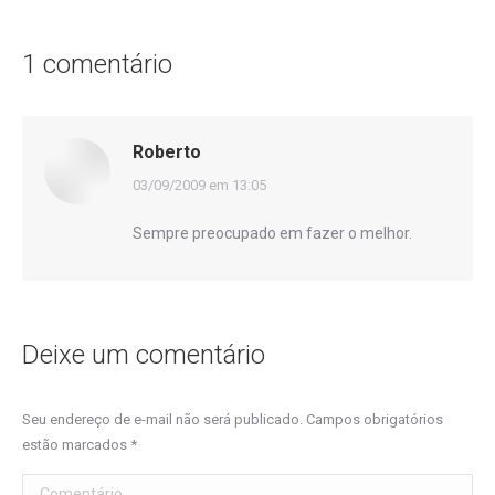
1 comentário
Roberto
disse:
03/09/2009 em 13:05
Sempre preocupado em fazer o melhor.
Deixe um comentário
Seu endereço de e-mail não será publicado. Campos obrigatórios
estão marcados
*
Comentário