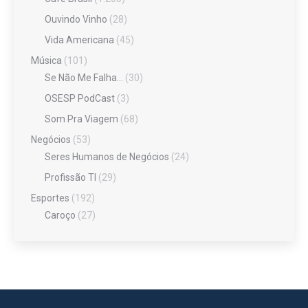
Ouvindo Vinho
(28)
Vida Americana
(45)
Música
(101)
Se Não Me Falha…
(30)
OSESP PodCast
(3)
Som Pra Viagem
(68)
Negócios
(53)
Seres Humanos de Negócios
(24)
Profissão TI
(29)
Esportes
(192)
Caroço
(27)