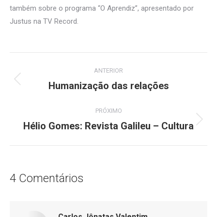
também sobre o programa “O Aprendiz”, apresentado por
Justus na TV Record.
Navegação
ANTERIOR
de
Humanização das relações
Post
anterior:
post:
PRÓXIMO
Hélio Gomes: Revista Galileu – Cultura
Próximo
post:
4 Comentários
Carlos Jônatas Valentim