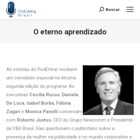
Buscar
Search:
O eterno aprendizado
Você está aqui:
As estrelas do PodEntrar recebem
um convidado especial na décima
segunda edição do programa. As
executivas
Cecília Russo
,
Daniela
De Luca
,
Isabel Borba
,
Fátima
Zagari
e
Monica Panelli
conversam
com
Roberto Justus
, CEO do Grupo Newcomm e Presidente
da Y&R Brasil. Elas questionam o publicitário sobre a
presença da mulher na publicidade e no mundo corporativo e