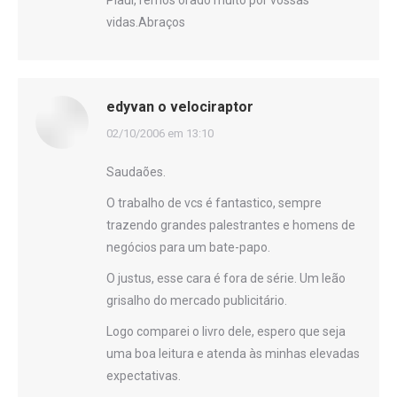
Piaui,Temos orado muito por vossas
vidas.Abraços
edyvan o velociraptor
disse:
02/10/2006 em 13:10
Saudaões.
O trabalho de vcs é fantastico, sempre
trazendo grandes palestrantes e homens de
negócios para um bate-papo.
O justus, esse cara é fora de série. Um leão
grisalho do mercado publicitário.
Logo comparei o livro dele, espero que seja
uma boa leitura e atenda às minhas elevadas
expectativas.