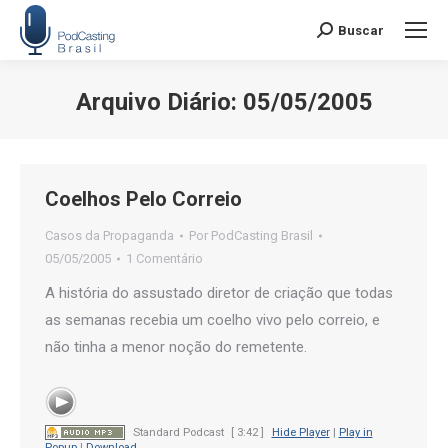
Buscar
Search:
Arquivo Diário:
05/05/2005
Você está aqui:
Coelhos Pelo Correio
Casos da Propaganda
Por
PodCasting Brasil
05/05/2005
1 Comentário
A história do assustado diretor de criação que todas
as semanas recebia um coelho vivo pelo correio, e
não tinha a menor noção do remetente.
Standard Podcast
[ 3:42 ]
Hide Player
|
Play in
Popup
|
Download