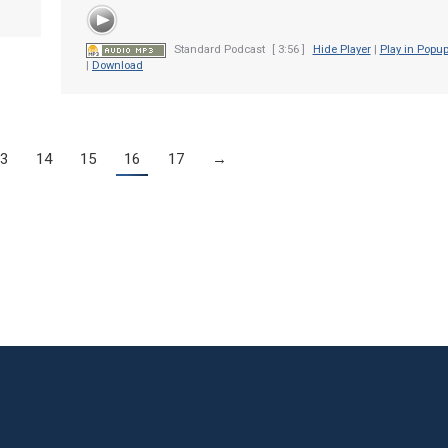
Standard Podcast
[ 3:56 ]
Hide Player
|
Play in Popu
|
Download
3
14
15
16
17
→