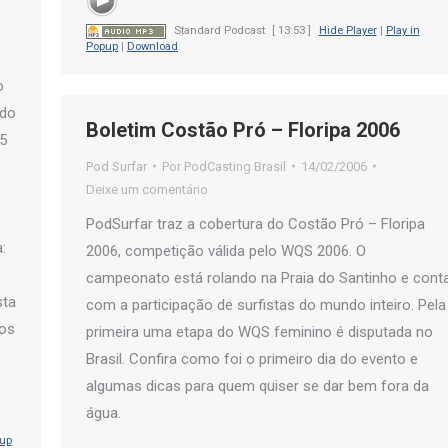
Standard Podcast
[ 13:53 ]
Hide Player
|
Play in
Popup
|
Download
o
ndo
Boletim Costão Pró – Floripa 2006
15
Pod Surfar
Por
PodCasting Brasil
14/02/2006
Deixe um comentário
PodSurfar traz a cobertura do Costão Pró – Floripa
:
2006, competição válida pelo WQS 2006. O
campeonato está rolando na Praia do Santinho e cont
sta
com a participação de surfistas do mundo inteiro. Pela
gos
primeira uma etapa do WQS feminino é disputada no
Brasil. Confira como foi o primeiro dia do evento e
algumas dicas para quem quiser se dar bem fora da
água.
pup