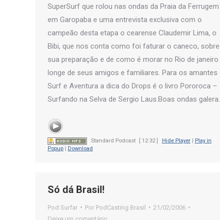
SuperSurf que rolou nas ondas da Praia da Ferrugem
em Garopaba e uma entrevista exclusiva com o
campeão desta etapa o cearense Claudemir Lima, o
Bibi, que nos conta como foi faturar o caneco, sobre
sua preparação e de como é morar no Rio de janeiro
longe de seus amigos e familiares. Para os amantes
Surf e Aventura a dica do Drops é o livro Pororoca –
Surfando na Selva de Sergio Laus.Boas ondas galera.
Standard Podcast
[ 12:32 ]
Hide Player
|
Play in
Popup
|
Download
Só dá Brasil!
Pod Surfar
Por
PodCasting Brasil
21/02/2006
Deixe um comentário