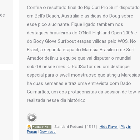
Confira o resultado final do Rip Curl Pro Surf disputado
 de
em Bell’s Beach, Austrália e as dicas do Doug sobre
esse pico alucinante. Fique ligado também nos
destaques brasileiros do O’Neill Highland Open 2006 e
do Body Glove Surfbout etapas válidas pelo WQS. No
Brasil, a segunda etapa do Maresia Brasileiro de Surf
Amador definiu a equipe que vai disputar o mundial
sub-18 nesse mês. O PodSurfar deu um destaque
especial para o swell monstruoso que atingiu Maresias
há duas semanas e traz uma entrevista com Dado
Guimarães, um dos protagonistas da session de tow-i
realizada nesse dia histórico.
Standard Podcast
[ 15:16 ]
Hide Player
|
Play in
Popup
|
Download