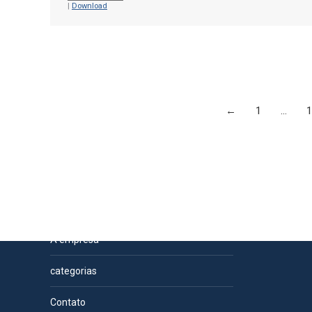
|
Download
←
1
…
1
Páginas
A empresa
categorias
Contato