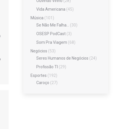
Ouvindo Vinho
(28)
Vida Americana
(45)
Música
(101)
Se Não Me Falha…
(30)
OSESP PodCast
(3)
a
Som Pra Viagem
(68)
Negócios
(53)
Seres Humanos de Negócios
(24)
o
Profissão TI
(29)
Esportes
(192)
Caroço
(27)