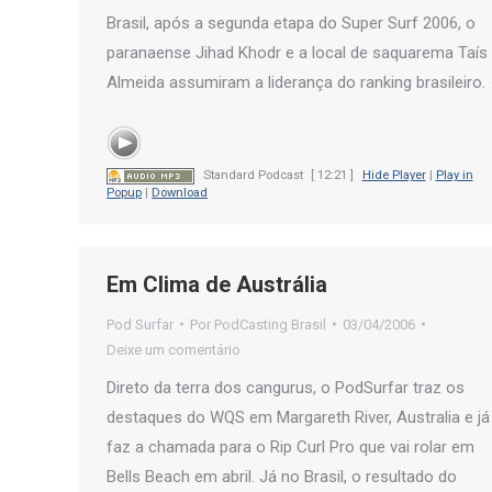
Brasil, após a segunda etapa do Super Surf 2006, o
paranaense Jihad Khodr e a local de saquarema Taís
Almeida assumiram a liderança do ranking brasileiro.
Standard Podcast
[ 12:21 ]
Hide Player
|
Play in
Popup
|
Download
Em Clima de Austrália
Pod Surfar
Por
PodCasting Brasil
03/04/2006
Deixe um comentário
Direto da terra dos cangurus, o PodSurfar traz os
destaques do WQS em Margareth River, Australia e já
faz a chamada para o Rip Curl Pro que vai rolar em
Bells Beach em abril. Já no Brasil, o resultado do