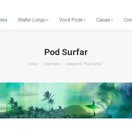
tes
ntes
Walter Longo
Walter Longo
Você Pode
Você Pode
Canais
Canais
Cont
Con
Pod Surfar
Você está aqui:
Início
Esportes
Categoria "Pod Surfar"