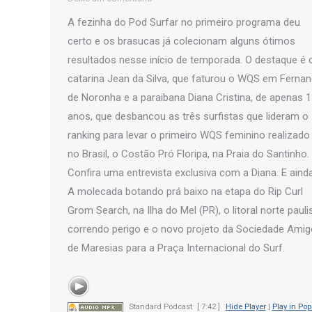
A fezinha do Pod Surfar no primeiro programa deu
certo e os brasucas já colecionam alguns ótimos
resultados nesse início de temporada. O destaque é 
catarina Jean da Silva, que faturou o WQS em Ferna
de Noronha e a paraibana Diana Cristina, de apenas 
anos, que desbancou as três surfistas que lideram o
ranking para levar o primeiro WQS feminino realizado
no Brasil, o Costão Pró Floripa, na Praia do Santinho.
Confira uma entrevista exclusiva com a Diana. E ainda
A molecada botando prá baixo na etapa do Rip Curl
Grom Search, na Ilha do Mel (PR), o litoral norte pauli
correndo perigo e o novo projeto da Sociedade Ami
de Maresias para a Praça Internacional do Surf.
Standard Podcast
[ 7:42 ]
Hide Player
|
Play in Po