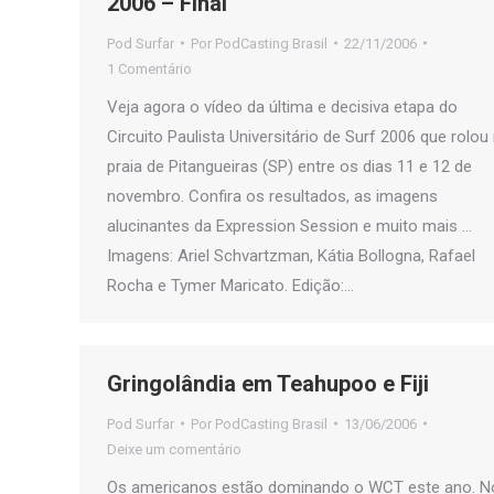
2006 – Final
Pod Surfar
Por
PodCasting Brasil
22/11/2006
1 Comentário
Veja agora o vídeo da última e decisiva etapa do
Circuito Paulista Universitário de Surf 2006 que rolou
praia de Pitangueiras (SP) entre os dias 11 e 12 de
novembro. Confira os resultados, as imagens
alucinantes da Expression Session e muito mais …
Imagens: Ariel Schvartzman, Kátia Bollogna, Rafael
Rocha e Tymer Maricato. Edição:…
Gringolândia em Teahupoo e Fiji
Pod Surfar
Por
PodCasting Brasil
13/06/2006
Deixe um comentário
Os americanos estão dominando o WCT este ano. N