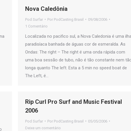
Nova Caledônia
Pod Surfar
Por
PodCasting Brasil
09/08/2006
1 Comentário
 na
Localizada no pacifico sul, a Nova Caledonia é uma ilh
paradisíaca banhada de águas cor de esmeralda. As
Ondas: The right – The right é uma onda rápida com
uma boa sessão de tubo, não é tão constante nem tã
longa quanto The left. Esta a 5 min no speed boat de
The Left, é…
Rip Curl Pro Surf and Music Festival
2006
Pod Surfar
Por
PodCasting Brasil
05/05/2006
Deixe um comentário
o