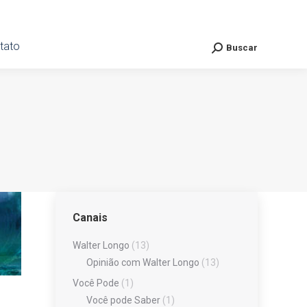
ato
tato
Buscar
Buscar
Search:
Search:
Canais
Walter Longo
(13)
Opinião com Walter Longo
(13)
Você Pode
(1)
Você pode Saber
(1)