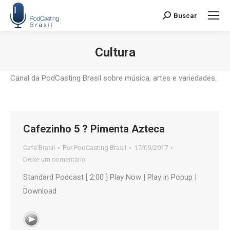
Buscar
Search:
Cultura
Você está aqui:
Canal da PodCasting Brasil sobre música, artes e variedades.
Cafezinho 5 ? Pimenta Azteca
Café Brasil
Por
PodCasting Brasil
17/09/2017
Deixe um comentário
Standard Podcast [ 2:00 ] Play Now | Play in Popup |
Download