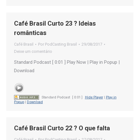
Café Brasil Curto 23 ? Ideias
românticas
Café Brasil
Por
PodCasting Brasil
29/08/2017
Deixe um comentário
Standard Podcast [ 0:01 ] Play Now | Play in Popup |
Download
Standard Podcast
[ 0:01 ]
Hide Player
|
Play in
Popup
|
Download
Café Brasil Curto 22 ? O que falta
Café Brasil
Por
PodCasting Brasil
27/08/2017