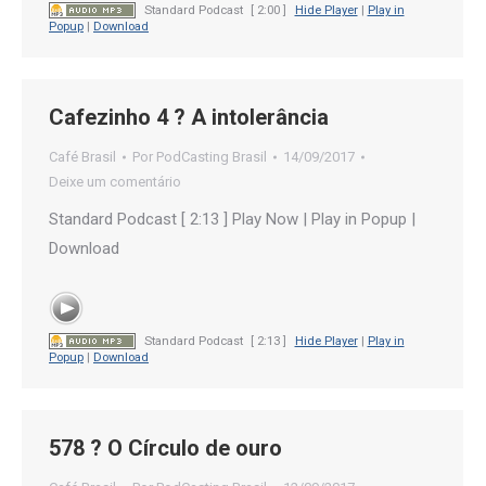
Standard Podcast
[ 2:00 ]
Hide Player
|
Play in
Popup
|
Download
Cafezinho 4 ? A intolerância
Café Brasil
Por
PodCasting Brasil
14/09/2017
Deixe um comentário
Standard Podcast [ 2:13 ] Play Now | Play in Popup |
Download
Standard Podcast
[ 2:13 ]
Hide Player
|
Play in
Popup
|
Download
578 ? O Círculo de ouro