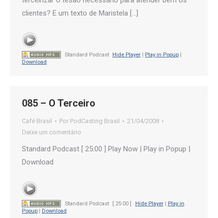
terceirizar o tesão necessário para atender bem os
clientes? E um texto de Maristela […]
Standard Podcast
Hide Player
|
Play in Popup
|
Download
085 – O Terceiro
Café Brasil
Por
PodCasting Brasil
21/04/2008
Deixe um comentário
Standard Podcast [ 25:00 ] Play Now | Play in Popup |
Download
Standard Podcast
[ 25:00 ]
Hide Player
|
Play in
Popup
|
Download