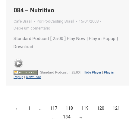
084 – Nutritivo
Café Brasil
Por
PodCasting Brasil
15/04/2008
Deixe um comentário
Standard Podcast [ 25:00 ] Play Now | Play in Popup |
Download
Standard Podcast
[ 25:00 ]
Hide Player
|
Play in
Popup
|
Download
←
1
…
117
118
119
120
121
…
134
→