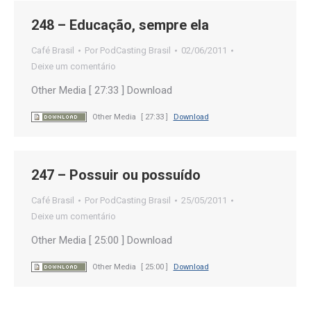
248 – Educação, sempre ela
Café Brasil
Por
PodCasting Brasil
02/06/2011
Deixe um comentário
Other Media [ 27:33 ] Download
Other Media
[ 27:33 ]
Download
247 – Possuir ou possuído
Café Brasil
Por
PodCasting Brasil
25/05/2011
Deixe um comentário
Other Media [ 25:00 ] Download
Other Media
[ 25:00 ]
Download