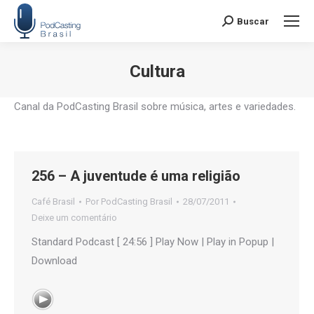
Buscar
Search:
Cultura
Você está aqui:
Canal da PodCasting Brasil sobre música, artes e variedades.
256 – A juventude é uma religião
Café Brasil
Por
PodCasting Brasil
28/07/2011
Deixe um comentário
Standard Podcast [ 24:56 ] Play Now | Play in Popup |
Download