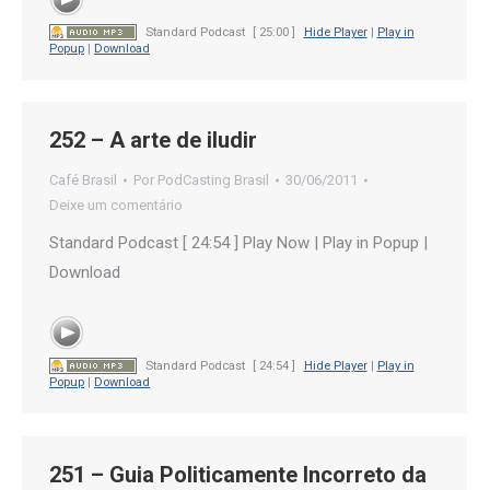
Standard Podcast
[ 25:00 ]
Hide Player
|
Play in
Popup
|
Download
252 – A arte de iludir
Café Brasil
Por
PodCasting Brasil
30/06/2011
Deixe um comentário
Standard Podcast [ 24:54 ] Play Now | Play in Popup |
Download
Standard Podcast
[ 24:54 ]
Hide Player
|
Play in
Popup
|
Download
251 – Guia Politicamente Incorreto da