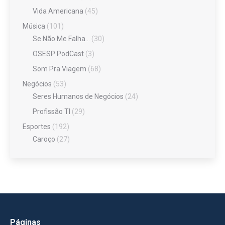
Vida Americana
(45)
Música
(101)
Se Não Me Falha…
(30)
OSESP PodCast
(3)
Som Pra Viagem
(68)
Negócios
(53)
Seres Humanos de Negócios
(24)
Profissão TI
(29)
Esportes
(192)
Caroço
(27)
Páginas