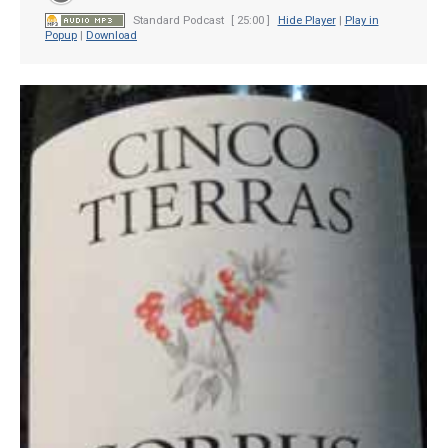
Standard Podcast
[ 25:00 ]
Hide Player
|
Play in
Popup
|
Download