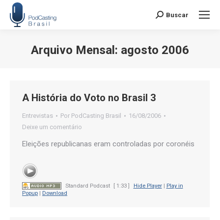
Buscar
Search:
Arquivo Mensal:
agosto 2006
Você está aqui:
A História do Voto no Brasil 3
Entrevistas
Por
PodCasting Brasil
16/08/2006
Deixe um comentário
Eleições republicanas eram controladas por coronéis
Standard Podcast
[ 1:33 ]
Hide Player
|
Play in
Popup
|
Download