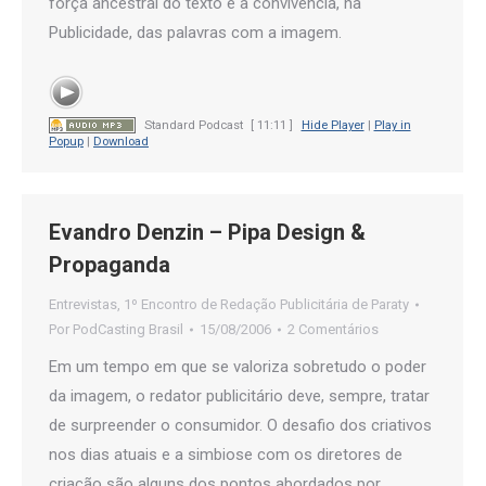
força ancestral do texto e a convivência, na
Publicidade, das palavras com a imagem.
Standard Podcast
[ 11:11 ]
Hide Player
|
Play in
Popup
|
Download
Evandro Denzin – Pipa Design &
Propaganda
Entrevistas
,
1º Encontro de Redação Publicitária de Paraty
Por
PodCasting Brasil
15/08/2006
2 Comentários
Em um tempo em que se valoriza sobretudo o poder
da imagem, o redator publicitário deve, sempre, tratar
de surpreender o consumidor. O desafio dos criativos
nos dias atuais e a simbiose com os diretores de
criação são alguns dos pontos abordados por