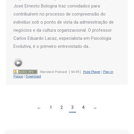
José Ernesto Bologna traz convidados para
contribuírem no processo de compreensão do
indivíduo sob o ponto de vista da administração de
negócios e da cultura organizacional. O professor
Carlos Eduardo Lacaz, especialista em Psicologia
Evolutiva, é o primeiro entrevistado da…
Standard Podcast
[ 44:49 ]
Hide Player
|
Play in
Popup
|
Download
←
1
2
3
4
→