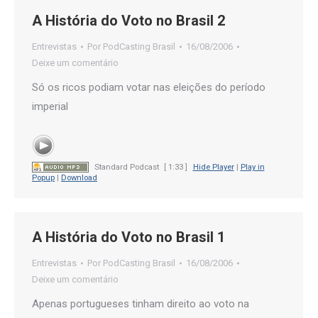
A História do Voto no Brasil 2
Entrevistas
Por
PodCasting Brasil
16/08/2006
Deixe um comentário
Só os ricos podiam votar nas eleições do período
imperial
Standard Podcast
[ 1:33 ]
Hide Player
|
Play in
Popup
|
Download
A História do Voto no Brasil 1
Entrevistas
Por
PodCasting Brasil
16/08/2006
Deixe um comentário
Apenas portugueses tinham direito ao voto na