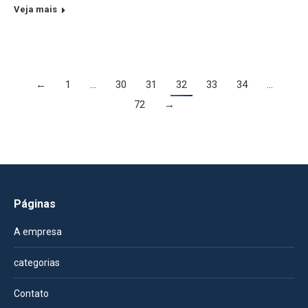
Veja mais
←
1
…
30
31
32
33
34
…
72
→
Páginas
A empresa
categorias
Contato