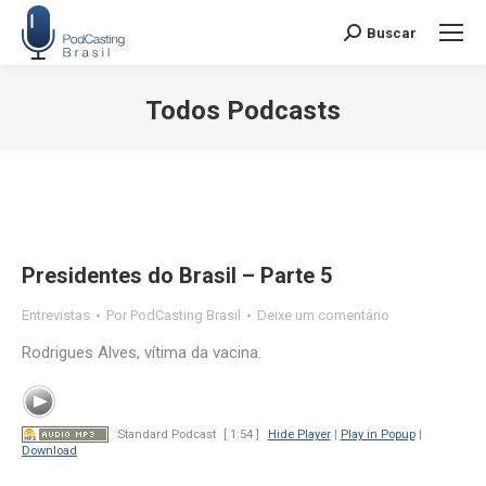
Buscar
Search:
Todos Podcasts
Você está aqui:
Presidentes do Brasil – Parte 5
Entrevistas
Por
PodCasting Brasil
Deixe um comentário
Rodrigues Alves, vítima da vacina.
Standard Podcast
[ 1:54 ]
Hide Player
|
Play in Popup
|
Download