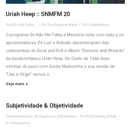
Uriah Heep :: SNMFM 20
Se Não Me Falha...
Por
PodCasting Brasil
25 Comentários
O programa Se Não Me Falha a Memória volta com tudo e os
apresentadores Zé Luiz e Robsão desenterraram das
catacumbas do Rock and Roll o álbum “Demons and Wizards”
da banda britânica Uriah Heep. No Duelo de Titãs duas
estréias de peso com Gizele Madoninha e sua versão de
“Like a Virgin” versus o…
Veja mais
Subjetividade & Objetividade
Seres Humanos de Negócios
,
Entrevistas
Por
PodCasting Brasil
3 Comentários