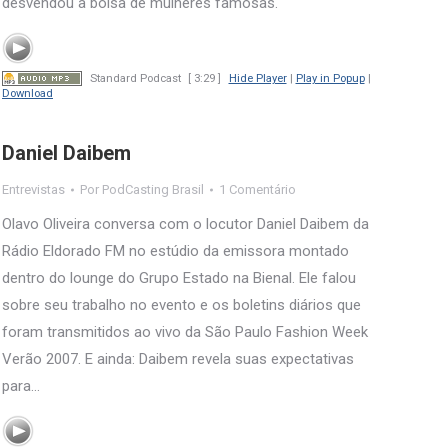
desvendou a bolsa de mulheres famosas.
Standard Podcast
[ 3:29 ]
Hide Player
|
Play in Popup
|
Download
Daniel Daibem
Entrevistas
Por
PodCasting Brasil
1 Comentário
Olavo Oliveira conversa com o locutor Daniel Daibem da
Rádio Eldorado FM no estúdio da emissora montado
dentro do lounge do Grupo Estado na Bienal. Ele falou
sobre seu trabalho no evento e os boletins diários que
foram transmitidos ao vivo da São Paulo Fashion Week
Verão 2007. E ainda: Daibem revela suas expectativas
para…