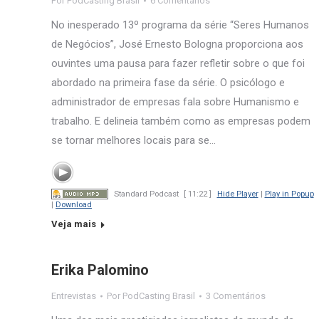
Por
PodCasting Brasil
6 Comentários
No inesperado 13º programa da série “Seres Humanos
de Negócios”, José Ernesto Bologna proporciona aos
ouvintes uma pausa para fazer refletir sobre o que foi
abordado na primeira fase da série. O psicólogo e
administrador de empresas fala sobre Humanismo e
trabalho. E delineia também como as empresas podem
se tornar melhores locais para se…
Standard Podcast
[ 11:22 ]
Hide Player
|
Play in Popup
|
Download
Veja mais
Erika Palomino
Entrevistas
Por
PodCasting Brasil
3 Comentários