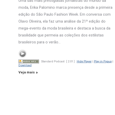
Uma das mais prestigiadas jornalistas do mundo da
moda, Erika Palomino marca presença desde a primeira
edição do São Paulo Fashion Week. Em conversa com
Olavo Oliveira, ela faz uma análise da 21ª edição do
mega-evento da moda brasileira e destaca a busca da
brasilidade que permeia as coleções dos estilistas
brasileiros para o verão…
Standard Podcast
[ 2:01 ]
Hide Player
|
Play in Popup
|
Download
Veja mais