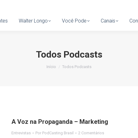
tes
ntes
Walter Longo
Walter Longo
Você Pode
Você Pode
Canais
Canais
Cont
Con
Todos Podcasts
Você está aqui:
Início
Todos Podcasts
A Voz na Propaganda – Marketing
Entrevistas
Por
PodCasting Brasil
2 Comentários