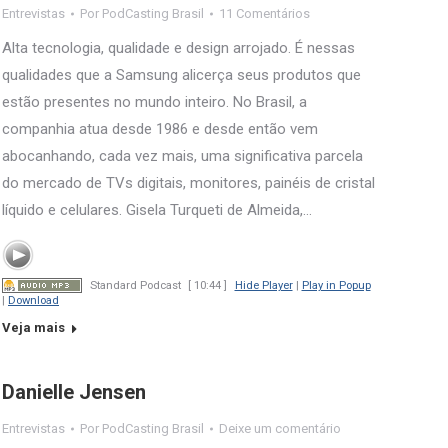
Entrevistas
Por
PodCasting Brasil
11 Comentários
Alta tecnologia, qualidade e design arrojado. É nessas
qualidades que a Samsung alicerça seus produtos que
estão presentes no mundo inteiro. No Brasil, a
companhia atua desde 1986 e desde então vem
abocanhando, cada vez mais, uma significativa parcela
do mercado de TVs digitais, monitores, painéis de cristal
líquido e celulares. Gisela Turqueti de Almeida,…
Standard Podcast
[ 10:44 ]
Hide Player
|
Play in Popup
|
Download
Veja mais
Danielle Jensen
Entrevistas
Por
PodCasting Brasil
Deixe um comentário