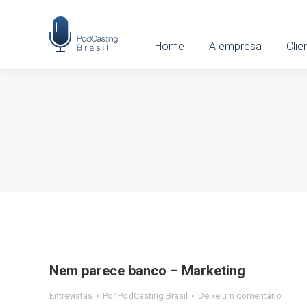
Home
Home
A empresa
A empresa
Clien
Clie
Nem parece banco – Marketing
Entrevistas
Por
PodCasting Brasil
Deixe um comentário