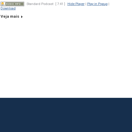
Standard Podcast
[ 7:41 ]
Hide Player
|
Play in Popup
|
Download
Veja mais