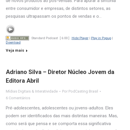
de novos produtos ao pós-vendas. Para apurar a sintonia
entre consumidor e empresas, de distintos setores, as
pesquisas ultrapassam os pontos de vendas e o…
Standard Podcast
[ 6:00 ]
Hide Player
|
Play in Popup
|
Download
Veja mais
Adriano Silva – Diretor Núcleo Jovem da
Editora Abril
Mídias Digitais & Interatividade
Por
PodCasting Brasil
6 Comentários
Pré-adolescentes, adolescentes ou jovens-adultos. Eles
podem ser identificados das mais distintas maneiras. Mas,
como será que pensa e se comporta essa significativa