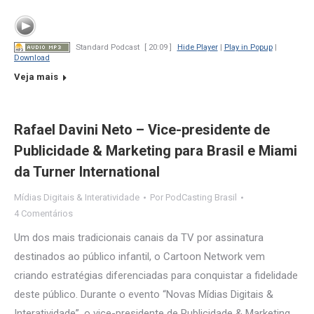
Standard Podcast
[ 20:09 ]
Hide Player
|
Play in Popup
|
Download
Veja mais
Rafael Davini Neto – Vice-presidente de
Publicidade & Marketing para Brasil e Miami
da Turner International
Mídias Digitais & Interatividade
Por
PodCasting Brasil
4 Comentários
Um dos mais tradicionais canais da TV por assinatura
destinados ao público infantil, o Cartoon Network vem
criando estratégias diferenciadas para conquistar a fidelidade
deste público. Durante o evento “Novas Mídias Digitais &
Interatividade”, o vice-presidente de Publicidade & Marketing