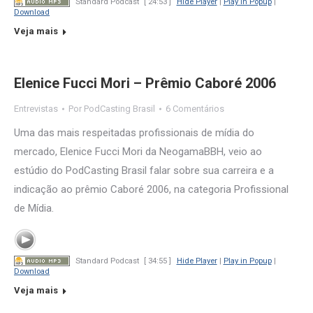
Standard Podcast
[ 24:53 ]
Hide Player
|
Play in Popup
|
Download
Veja mais
Elenice Fucci Mori – Prêmio Caboré 2006
Entrevistas
Por
PodCasting Brasil
6 Comentários
Uma das mais respeitadas profissionais de mídia do
mercado, Elenice Fucci Mori da NeogamaBBH, veio ao
estúdio do PodCasting Brasil falar sobre sua carreira e a
indicação ao prêmio Caboré 2006, na categoria Profissional
de Mídia.
Standard Podcast
[ 34:55 ]
Hide Player
|
Play in Popup
|
Download
Veja mais